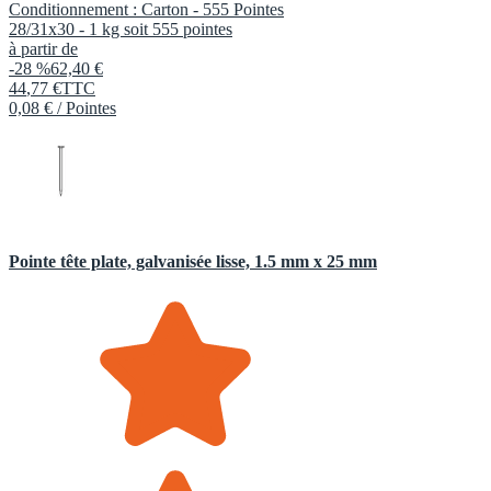
Conditionnement :
Carton -
555 Pointes
28/31x30 - 1 kg soit 555 pointes
à partir de
-28 %
62,40 €
44
,
77
€
TTC
0,08 € / Pointes
Pointe tête plate, galvanisée lisse, 1.5 mm x 25 mm