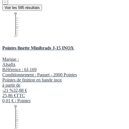
Voir les 595 résultats
Pointes finette Minibrads J-15 INOX
Marque :
Alsafix
Référence :
6J-169
Conditionnement :
Paquet -
2000 Pointes
Pointes de finition en bande inox
à partir de
-21 %
32,88 €
25
,
86
€
TTC
0,01 € / Pointes