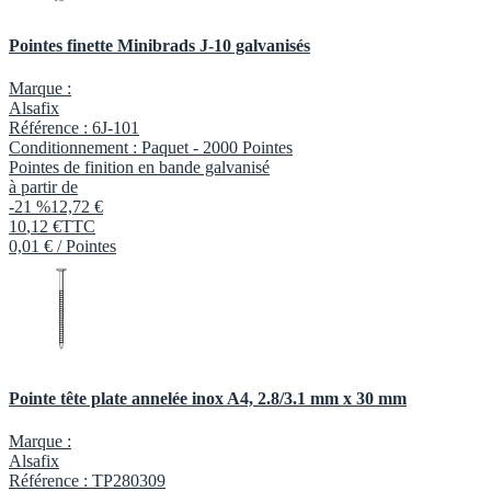
Pointes finette Minibrads J-10 galvanisés
Marque :
Alsafix
Référence :
6J-101
Conditionnement :
Paquet -
2000 Pointes
Pointes de finition en bande galvanisé
à partir de
-21 %
12,72 €
10
,
12
€
TTC
0,01 € / Pointes
Pointe tête plate annelée inox A4, 2.8/3.1 mm x 30 mm
Marque :
Alsafix
Référence :
TP280309