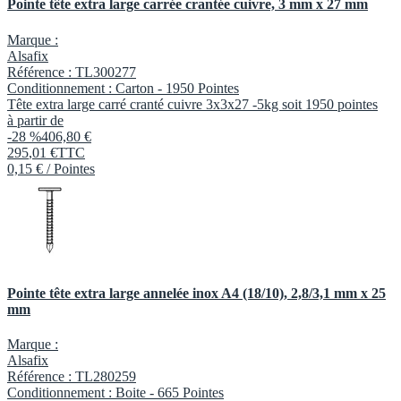
Pointe tête extra large carrée crantée cuivre, 3 mm x 27 mm
Marque :
Alsafix
Référence :
TL300277
Conditionnement :
Carton -
1950 Pointes
Tête extra large carré cranté cuivre 3x3x27 -5kg soit 1950 pointes
à partir de
-28 %
406,80 €
295
,
01
€
TTC
0,15 € / Pointes
Pointe tête extra large annelée inox A4 (18/10), 2,8/3,1 mm x 25
mm
Marque :
Alsafix
Référence :
TL280259
Conditionnement :
Boite -
665 Pointes