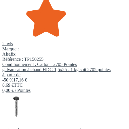
2 avis
Marque :
Alsafix
Référence :
TP150255
Conditionnement :
Carton -
2705 Pointes
galvanisation à chaud HDG 1,5x25 - 1 kg soit 2705 pointes
à partir de
-50 %
17,16 €
8
,
69
€
TTC
0,00 € / Pointes