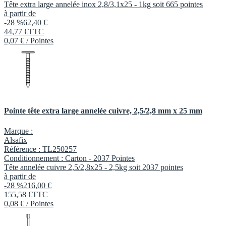
Tête extra large annelée inox 2,8/3,1x25 - 1kg soit 665 pointes
à partir de
-28 %
62,40 €
44
,
77
€
TTC
0,07 € / Pointes
Pointe tête extra large annelée cuivre, 2,5/2,8 mm x 25 mm
Marque :
Alsafix
Référence :
TL250257
Conditionnement :
Carton -
2037 Pointes
Tête annelée cuivre 2,5/2,8x25 - 2,5kg soit 2037 pointes
à partir de
-28 %
216,00 €
155
,
58
€
TTC
0,08 € / Pointes