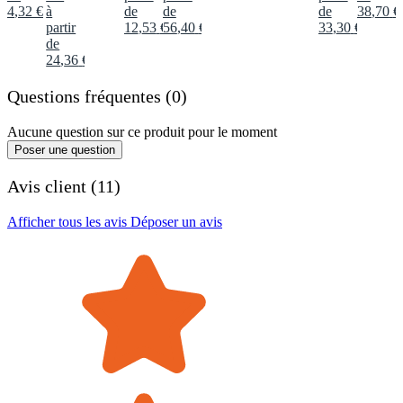
4
,
32
€
à
de
de
de
38
,
70
€
partir
12
,
53
€
56
,
40
€
33
,
30
€
de
24
,
36
€
Questions fréquentes (0)
Aucune question sur ce produit pour le moment
Poser une question
Avis client (11)
Afficher tous les avis
Déposer un avis