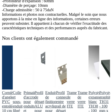
-Profondeur d'expansion : 60mm
-Diamètre de perçage: 10mm
-Charge admissible : 50 à 75daN
Informations et photos non contractuelles. Malgré le soin que nous
apportons à la mise en ligne des informations, certaines erreurs
peuvent subsister. Il appartient à chacun de vérifier l'exactitude des
caractéristiques techniques et des performances auprès du fabricant.
Nos clients ont également commandé
Cornière
Colle
Primaire
Profil
Enduit
Profil
Trame
Trame
Polystyrène
Polysty
d'angle
et
d'accrochage
de
de
connecteur
de
de
expansé
graphité
PVC
sous-
pour
départ
finition
entre
verre
verre
blanc
TH31
entoilée
enduit
enduits
ALU
acrylique
rail de
ITE
ITE
TH38
- 100
10 cm
fibré
et
pour
pour
départ
- 100
mm x