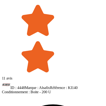
11 avis
ID :
4448
Marque :
Alsafix
Référence :
KI140
Conditionnement :
Boite -
200 U