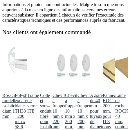
Informations et photos non contractuelles. Malgré le soin que nous
apportons à la mise en ligne des informations, certaines erreurs
peuvent subsister. Il appartient à chacun de vérifier l'exactitude des
caractéristiques techniques et des performances auprès du fabricant.
Nos clients ont également commandé
Rosace,
Polystyrène
Trame
Colle
Chevilles
Chevilles
Chevilles
Agrafe
Panneau
Laine
rondelle
expansé
de
et
à
à
à
de 40
ROCTERM+
de
isolation,
blanc
verre
sous-
frapper
frapper
frapper
mm
200
roche
diam.140
TH38
ITE
enduit
10
10
10
pour
mm,
ROCK
mm
- 200
fibré
mm x
mm x
mm x
tuyaux
pour
40
mm x
pour
220
260
200
de
ITE
mm,
58.6
Isolation
mm,
mm,
mm,
diamètre
sous
contour