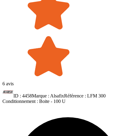
6 avis
ID :
4458
Marque :
Alsafix
Référence :
LFM 300
Conditionnement :
Boite -
100 U