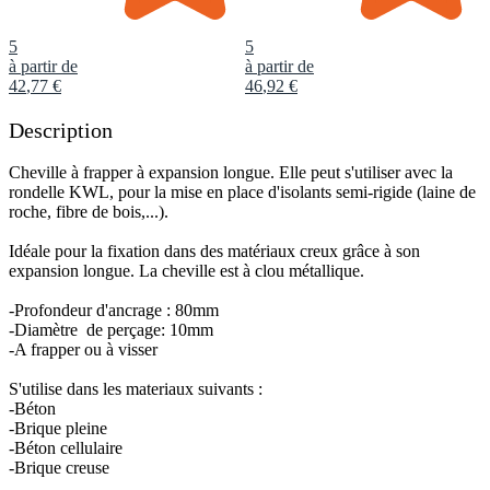
5
5
à partir de
à partir de
42
,
77
€
46
,
92
€
Description
Cheville à frapper à expansion longue. Elle peut s'utiliser avec la
rondelle KWL, pour la mise en place d'isolants semi-rigide (laine de
roche, fibre de bois,...).
Idéale pour la fixation dans des matériaux creux grâce à son
expansion longue. La cheville est à clou métallique.
-Profondeur d'ancrage : 80mm
-Diamètre de perçage: 10mm
-A frapper ou à visser
S'utilise dans les materiaux suivants :
-Béton
-Brique pleine
-Béton cellulaire
-Brique creuse