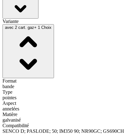
Variante
avec 2 cart. gaz
+ 1 Choix
Format
bande
Type
pointes
Aspect
annelées
Matière
galvanisé
Compatibilité
SENCO D; PASLODE; 50; IM350 90; NR90GC; GS690CH