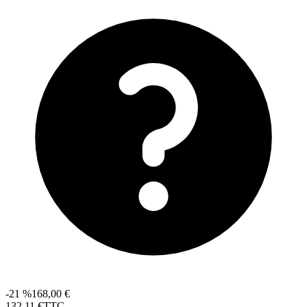
-21 %
168,00 €
132
,
11
€
TTC