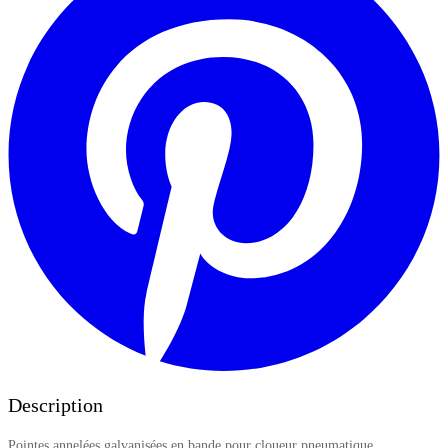
Description
Pointes annelées galvanisées en bande pour cloueur pneumatique