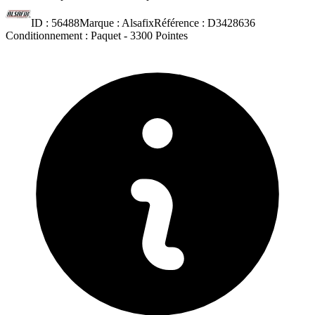
ID :
56488
Marque :
Alsafix
Référence :
D3428636
Conditionnement :
Paquet -
3300 Pointes