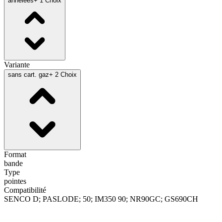
annelées
+ 1 Choix
Variante
sans cart. gaz
+ 2 Choix
Format
bande
Type
pointes
Compatibilité
SENCO D; PASLODE; 50; IM350 90; NR90GC; GS690CH