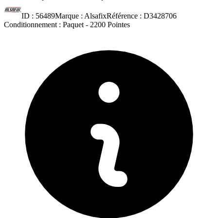
ID :
56489
Marque :
Alsafix
Référence :
D3428706
Conditionnement :
Paquet -
2200 Pointes