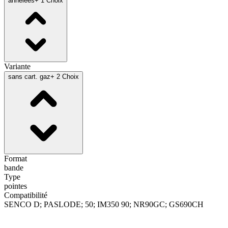
annelées
+ 1 Choix
Variante
sans cart. gaz
+ 2 Choix
Format
bande
Type
pointes
Compatibilité
SENCO D; PASLODE; 50; IM350 90; NR90GC; GS690CH