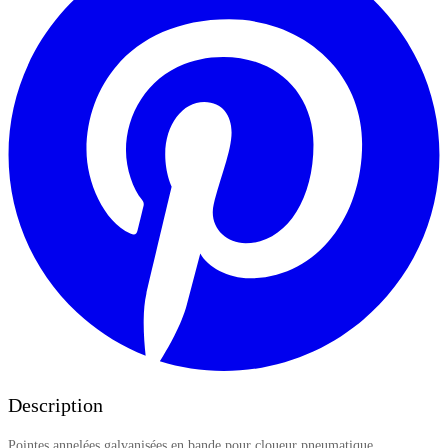
Description
Pointes annelées galvanisées en bande pour cloueur pneumatique