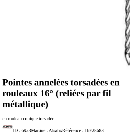
Pointes annelées torsadées en
rouleaux 16° (reliées par fil
métallique)
en rouleau conique torsadée
ID :
6923
Marque :
Alsafix
Référence :
16F28683