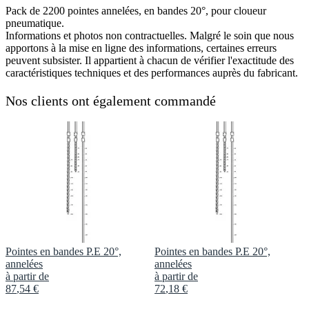
Pack de 2200 pointes annelées, en bandes 20°, pour cloueur
pneumatique.
Informations et photos non contractuelles. Malgré le soin que nous
apportons à la mise en ligne des informations, certaines erreurs
peuvent subsister. Il appartient à chacun de vérifier l'exactitude des
caractéristiques techniques et des performances auprès du fabricant.
Nos clients ont également commandé
Pointes en bandes P.E 20°,
Pointes en bandes P.E 20°,
annelées
annelées
à partir de
à partir de
87
,
54
€
72
,
18
€