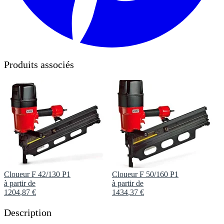
Produits associés
Cloueur F 42/130 P1
Cloueur F 50/160 P1
à partir de
à partir de
1204
,
87
€
1434
,
37
€
Description