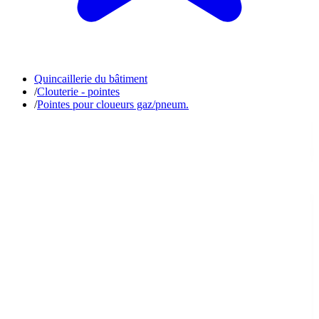
Quincaillerie du bâtiment
/
Clouterie - pointes
/
Pointes pour cloueurs gaz/pneum.