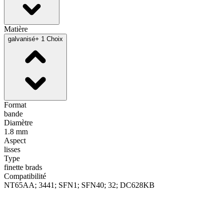
Matière
galvanisé
+ 1 Choix
Format
bande
Diamètre
1.8 mm
Aspect
lisses
Type
finette brads
Compatibilité
NT65AA; 3441; SFN1; SFN40; 32; DC628KB