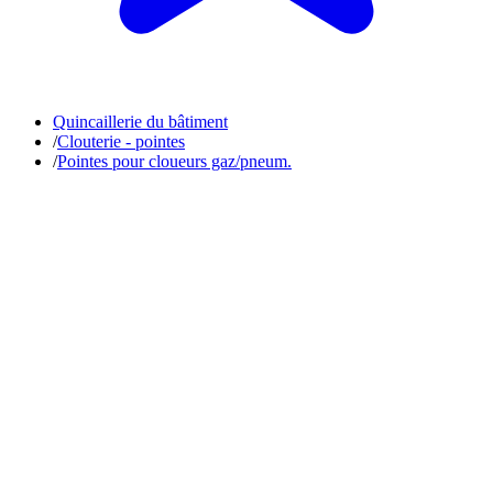
Quincaillerie du bâtiment
/
Clouterie - pointes
/
Pointes pour cloueurs gaz/pneum.