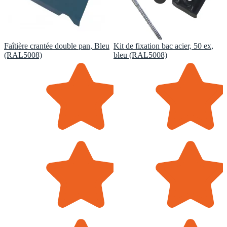
Faîtière crantée double pan, Bleu
Kit de fixation bac acier, 50 ex,
(RAL5008)
bleu (RAL5008)