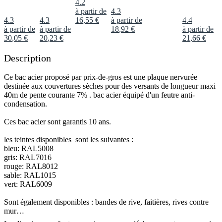
4.2
à partir de
4.3
4.3
4.3
16
,
55
€
à partir de
4.4
à partir de
à partir de
18
,
92
€
à partir de
30
,
05
€
20
,
23
€
21
,
66
€
Description
Ce bac acier proposé par prix-de-gros est une plaque nervurée
destinée aux couvertures sèches pour des versants de longueur maxi
40m de pente courante 7% . bac acier équipé d'un feutre anti-
condensation.
Ces bac acier sont garantis 10 ans.
les teintes disponibles sont les suivantes :
bleu: RAL5008
gris: RAL7016
rouge: RAL8012
sable: RAL1015
vert: RAL6009
Sont également disponibles : bandes de rive, faitières, rives contre
mur…