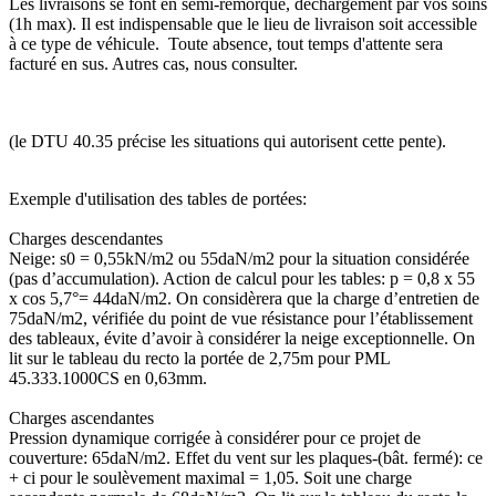
Les livraisons se font en semi-remorque, déchargement par vos soins
(1h max). Il est indispensable que le lieu de livraison soit accessible
à ce type de véhicule. Toute absence, tout temps d'attente sera
facturé en sus. Autres cas, nous consulter.
(le DTU 40.35 précise les situations qui autorisent cette pente).
Exemple d'utilisation des tables de portées:
Charges descendantes
Neige: s0 = 0,55kN/m2 ou 55daN/m2 pour la situation considérée
(pas d’accumulation). Action de calcul pour les tables: p = 0,8 x 55
x cos 5,7°= 44daN/m2. On considèrera que la charge d’entretien de
75daN/m2, vérifiée du point de vue résistance pour l’établissement
des tableaux, évite d’avoir à considérer la neige exceptionnelle. On
lit sur le tableau du recto la portée de 2,75m pour PML
45.333.1000CS en 0,63mm.
Charges ascendantes
Pression dynamique corrigée à considérer pour ce projet de
couverture: 65daN/m2. Effet du vent sur les plaques‑(bât. fermé): ce
+ ci pour le soulèvement maximal = 1,05. Soit une charge