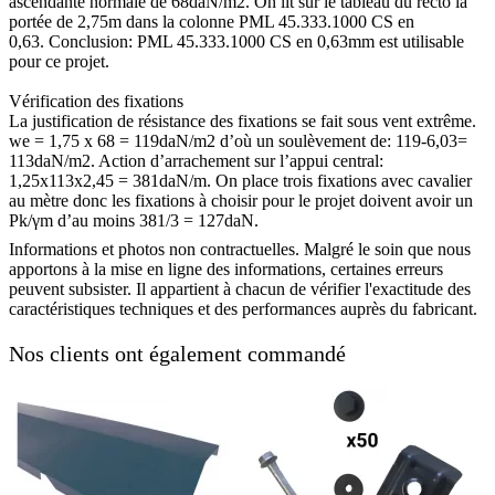
ascendante normale de 68daN/m2. On lit sur le tableau du recto la
portée de 2,75m dans la colonne PML 45.333.1000 CS en
0,63. Conclusion: PML 45.333.1000 CS en 0,63mm est utilisable
pour ce projet.
Vérification des fixations
La justification de résistance des fixations se fait sous vent extrême.
we = 1,75 x 68 = 119daN/m2 d’où un soulèvement de: 119-6,03=
113daN/m2. Action d’arrachement sur l’appui central:
1,25x113x2,45 = 381daN/m. On place trois fixations avec cavalier
au mètre donc les fixations à choisir pour le projet doivent avoir un
Pk/γm d’au moins 381/3 = 127daN.
Informations et photos non contractuelles. Malgré le soin que nous
apportons à la mise en ligne des informations, certaines erreurs
peuvent subsister. Il appartient à chacun de vérifier l'exactitude des
caractéristiques techniques et des performances auprès du fabricant.
Nos clients ont également commandé