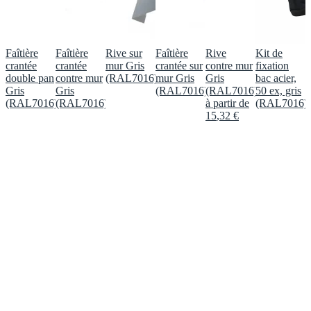
Faîtière
Faîtière
Rive sur
Faîtière
Rive
Kit de
crantée
crantée
mur Gris
crantée sur
contre mur
fixation
double pan
contre mur
(RAL7016)
mur Gris
Gris
bac acier,
Gris
Gris
(RAL7016)
(RAL7016)
50 ex, gris
(RAL7016)
(RAL7016)
à partir de
(RAL7016)
15
,
32
€