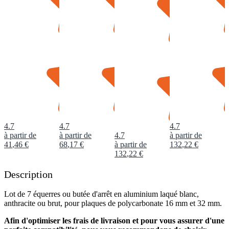
4.7
4.7
4.7
à partir de
à partir de
4.7
à partir de
41
,
46
€
68
,
17
€
à partir de
132
,
22
€
132
,
22
€
Description
Lot de 7 équerres ou butée d'arrêt en aluminium laqué blanc,
anthracite ou brut, pour plaques de polycarbonate 16 mm et 32 mm.
Afin d'optimiser les frais de livraison et pour vous assurer d'une