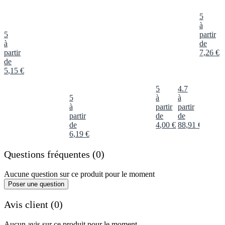
5
à
5
partir
à
de
partir
7
,
26
€
de
5
,
15
€
5
4.7
5
à
à
à
partir
partir
partir
de
de
de
4
,
00
€
88
,
91
€
6
,
19
€
Questions fréquentes (0)
Aucune question sur ce produit pour le moment
Poser une question
Avis client (0)
Aucun avis sur ce produit pour le moment