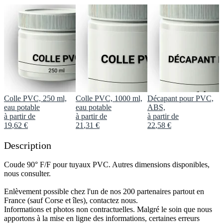
Colle PVC, 250 ml,
Colle PVC, 1000 ml,
Décapant pour PVC,
eau potable
eau potable
ABS,
à partir de
à partir de
à partir de
19
,
62
€
21
,
31
€
22
,
58
€
Description
Coude 90° F/F pour tuyaux PVC. Autres dimensions disponibles,
nous consulter.
Enlèvement possible chez l'un de nos 200 partenaires partout en
France (sauf Corse et îles), contactez nous.
Informations et photos non contractuelles. Malgré le soin que nous
apportons à la mise en ligne des informations, certaines erreurs