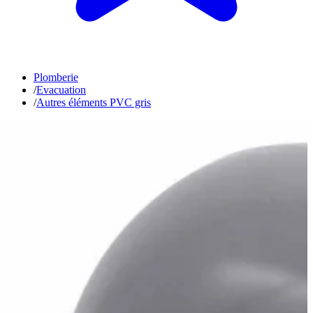
Plomberie
/
Evacuation
/
Autres éléments PVC gris