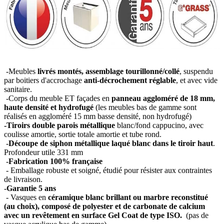
-Meubles
livrés montés, assemblage tourillonné/collé
, suspendu
par boitiers d'accrochage
anti-décrochement réglable
, et avec vide
sanitaire.
-Corps du meuble ET façades en
panneau aggloméré de 18 mm,
haute densité et hydrofugé
(les meubles bas de gamme sont
réalisés en aggloméré 15 mm basse densité, non hydrofugé)
-Tiroirs double parois métallique
blanc/fond cappucino, avec
coulisse amortie, sortie totale amortie et tube rond.
-
Découpe de siphon métallique laqué blanc dans le tiroir haut
.
Profondeur utile 331 mm
-
Fabrication 100% française
- Emballage robuste et soigné, étudié pour résister aux contraintes
de livraison.
-
Garantie 5 ans
- Vasques en
céramique blanc brillant ou marbre reconstitué
(au choix), composé de polyester et de carbonate de calcium
avec un revêtement en surface Gel Coat de type ISO.
(pas de