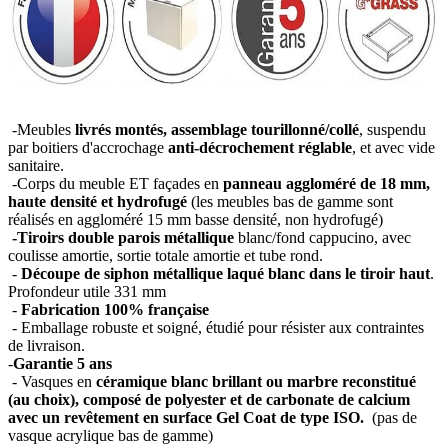
-Meubles
livrés montés, assemblage tourillonné/collé
, suspendu
par boitiers d'accrochage
anti-décrochement réglable
, et avec vide
sanitaire.
-Corps du meuble ET façades en
panneau aggloméré de 18 mm,
haute densité et hydrofugé
(les meubles bas de gamme sont
réalisés en aggloméré 15 mm basse densité, non hydrofugé)
-Tiroirs double parois métallique
blanc/fond cappucino, avec
coulisse amortie, sortie totale amortie et tube rond.
-
Découpe de siphon métallique laqué blanc dans le tiroir haut
.
Profondeur utile 331 mm
-
Fabrication 100% française
- Emballage robuste et soigné, étudié pour résister aux contraintes
de livraison.
-
Garantie 5 ans
- Vasques en
céramique blanc brillant ou marbre reconstitué
(au choix), composé de polyester et de carbonate de calcium
avec un revêtement en surface Gel Coat de type ISO.
(pas de
vasque acrylique bas de gamme)