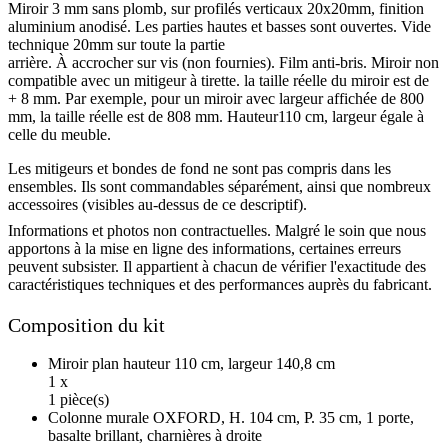
Miroir 3 mm sans plomb, sur profilés verticaux 20x20mm, finition
aluminium anodisé. Les parties hautes et basses sont ouvertes. Vide
technique 20mm sur toute la partie
arrière. À accrocher sur vis (non fournies). Film anti-bris. Miroir non
compatible avec un mitigeur à tirette. la taille réelle du miroir est de
+ 8 mm. Par exemple, pour un miroir avec largeur affichée de 800
mm, la taille réelle est de 808 mm. Hauteur110 cm, largeur égale à
celle du meuble.
Les mitigeurs et bondes de fond ne sont pas compris dans les
ensembles. Ils sont commandables séparément, ainsi que nombreux
accessoires (visibles au-dessus de ce descriptif).
Informations et photos non contractuelles. Malgré le soin que nous
apportons à la mise en ligne des informations, certaines erreurs
peuvent subsister. Il appartient à chacun de vérifier l'exactitude des
caractéristiques techniques et des performances auprès du fabricant.
Composition du kit
Miroir plan hauteur 110 cm, largeur 140,8 cm
1 x
1 pièce(s)
Colonne murale OXFORD, H. 104 cm, P. 35 cm, 1 porte,
basalte brillant, charnières à droite