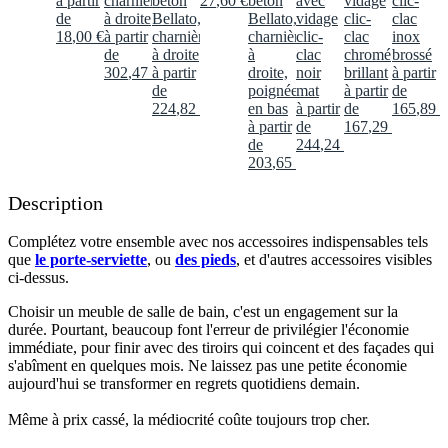
à partir
charnières
béton
27
,
60
€
béton
avec
vidage
clic-
de
à droite
Bellato,
Bellato,
vidage
clic-
clac
18
,
00
€
à partir
charnières
charnières
clic-
clac
inox
de
à droite
à
clac
chromé
brossé
302
,
47
€
à partir
droite,
noir
brillant
à partir
de
poignée
mat
à partir
de
224
,
82
€
en bas
à partir
de
165
,
89
€
à partir
de
167
,
29
€
de
244
,
24
€
203
,
65
€
Description
Complétez votre ensemble avec nos accessoires indispensables tels
que
le porte-serviette
, ou
des pieds
, et d'autres accessoires visibles
ci-dessus.​
Choisir un meuble de salle de bain, c'est un engagement sur la
durée. Pourtant, beaucoup font l'erreur de privilégier l'économie
immédiate, pour finir avec des tiroirs qui coincent et des façades qui
s'abîment en quelques mois. Ne laissez pas une petite économie
aujourd'hui se transformer en regrets quotidiens demain.
Même à prix cassé, la médiocrité coûte toujours trop cher.