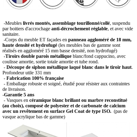
-Meubles
livrés montés, assemblage tourillonné/collé
, suspendu
par boitiers d'accrochage
anti-décrochement réglable
, et avec vide
sanitaire.
-Corps du meuble ET façades en
panneau aggloméré de 18 mm,
haute densité et hydrofugé
(les meubles bas de gamme sont
réalisés en aggloméré 15 mm basse densité, non hydrofugé)
-Tiroirs double parois métallique
blanc/fond cappucino, avec
coulisse amortie, sortie totale amortie et tube rond.
-
Découpe de siphon métallique laqué blanc dans le tiroir haut
.
Profondeur utile 331 mm
-
Fabrication 100% française
- Emballage robuste et soigné, étudié pour résister aux contraintes
de livraison.
-
Garantie 5 ans
- Vasques en
céramique blanc brillant ou marbre reconstitué
(au choix), composé de polyester et de carbonate de calcium
avec un revêtement en surface Gel Coat de type ISO.
(pas de
vasque acrylique bas de gamme)