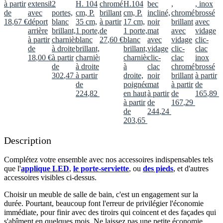
à partir
extensible
2
H. 104
chromé
H.104
bec
,
, inox
de
avec
portes,
cm, P.
brillant
cm, P.
incliné,
chromé
brossé
18
,
67
€
déport
blanc
35 cm,
à partir
17 cm,
noir
brillant
avec
arrière
brillant,
1 porte,
de
1 porte,
mat
avec
vidage
à partir
charnières
blanc
27
,
60
€
blanc
avec
vidage
clic-
de
à droite
brillant,
brillant,
vidage
clic-
clac
18
,
00
€
à partir
charnières
charnières
clic-
clac
inox
de
à droite
à
clac
chromé
brossé
302
,
47
€
à partir
droite,
noir
brillant
à partir
de
poignée
mat
à partir
de
224
,
82
€
en haut
à partir
de
165
,
89
€
à partir
de
167
,
29
€
de
244
,
24
€
203
,
65
€
Description
Complétez votre ensemble avec nos accessoires indispensables tels
que l'
applique LED
,
le porte-serviette
, ou
des pieds
, et d'autres
accessoires visibles ci-dessus.​
Choisir un meuble de salle de bain, c'est un engagement sur la
durée. Pourtant, beaucoup font l'erreur de privilégier l'économie
immédiate, pour finir avec des tiroirs qui coincent et des façades qui
s'abîment en quelques mois. Ne laissez pas une petite économie