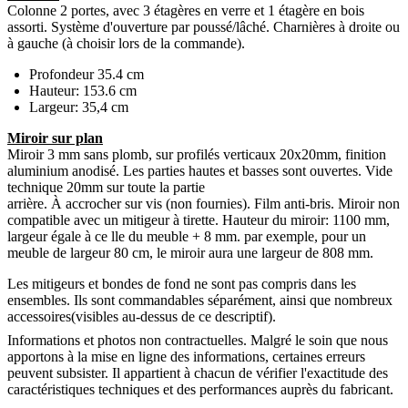
Colonne 2 portes, avec 3 étagères en verre et 1 étagère en bois
assorti. Système d'ouverture par poussé/lâché. Charnières à droite ou
à gauche (à choisir lors de la commande).
Profondeur 35.4 cm
Hauteur: 153.6 cm
Largeur: 35,4 cm
Miroir sur plan
Miroir 3 mm sans plomb, sur profilés verticaux 20x20mm, finition
aluminium anodisé. Les parties hautes et basses sont ouvertes. Vide
technique 20mm sur toute la partie
arrière. À accrocher sur vis (non fournies). Film anti-bris. Miroir non
compatible avec un mitigeur à tirette. Hauteur du miroir: 1100 mm,
largeur égale à ce lle du meuble + 8 mm. par exemple, pour un
meuble de largeur 80 cm, le miroir aura une largeur de 808 mm.
Les mitigeurs et bondes de fond ne sont pas compris dans les
ensembles. Ils sont commandables séparément, ainsi que nombreux
accessoires(visibles au-dessus de ce descriptif).
Informations et photos non contractuelles. Malgré le soin que nous
apportons à la mise en ligne des informations, certaines erreurs
peuvent subsister. Il appartient à chacun de vérifier l'exactitude des
caractéristiques techniques et des performances auprès du fabricant.