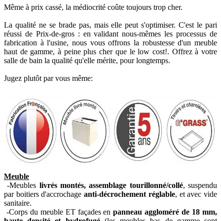
Même à prix cassé, la médiocrité coûte toujours trop cher.
La qualité ne se brade pas, mais elle peut s'optimiser. C'est le pari
réussi de Prix-de-gros : en validant nous-mêmes les processus de
fabrication à l'usine, nous vous offrons la robustesse d'un meuble
haut de gamme, à peine plus cher que le low cost!. Offrez à votre
salle de bain la qualité qu'elle mérite, pour longtemps.
Jugez plutôt par vous même:
Meuble
-Meubles
livrés montés, assemblage tourillonné/collé
, suspendu
par boitiers d'accrochage
anti-décrochement réglable
, et avec vide
sanitaire.
-Corps du meuble ET façades en
panneau aggloméré de 18 mm,
haute densité et hydrofugé
(les meubles bas de gamme sont