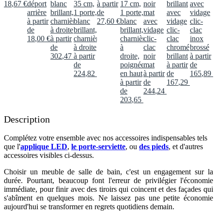
18
,
67
€
déport
blanc
35 cm,
à partir
17 cm,
noir
brillant
avec
arrière
brillant,
1 porte,
de
1 porte,
mat
avec
vidage
à partir
charnières
blanc
27
,
60
€
blanc
avec
vidage
clic-
de
à droite
brillant,
brillant,
vidage
clic-
clac
18
,
00
€
à partir
charnières
charnières
clic-
clac
inox
de
à droite
à
clac
chromé
brossé
302
,
47
€
à partir
droite,
noir
brillant
à partir
de
poignée
mat
à partir
de
224
,
82
€
en haut
à partir
de
165
,
89
€
à partir
de
167
,
29
€
de
244
,
24
€
203
,
65
€
Description
Complétez votre ensemble avec nos accessoires indispensables tels
que l'
applique LED
,
le porte-serviette
, ou
des pieds
, et d'autres
accessoires visibles ci-dessus.​
Choisir un meuble de salle de bain, c'est un engagement sur la
durée. Pourtant, beaucoup font l'erreur de privilégier l'économie
immédiate, pour finir avec des tiroirs qui coincent et des façades qui
s'abîment en quelques mois. Ne laissez pas une petite économie
aujourd'hui se transformer en regrets quotidiens demain.