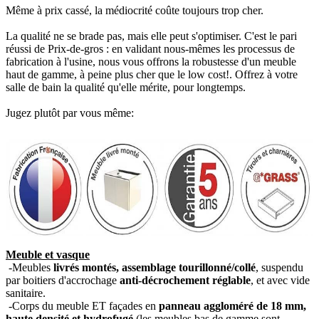
Même à prix cassé, la médiocrité coûte toujours trop cher.
La qualité ne se brade pas, mais elle peut s'optimiser. C'est le pari
réussi de Prix-de-gros : en validant nous-mêmes les processus de
fabrication à l'usine, nous vous offrons la robustesse d'un meuble
haut de gamme, à peine plus cher que le low cost!. Offrez à votre
salle de bain la qualité qu'elle mérite, pour longtemps.
Jugez plutôt par vous même:
Meuble et vasque
-Meubles
livrés montés, assemblage tourillonné/collé
, suspendu
par boitiers d'accrochage
anti-décrochement réglable
, et avec vide
sanitaire.
-Corps du meuble ET façades en
panneau aggloméré de 18 mm,
haute densité et hydrofugé
(les meubles bas de gamme sont