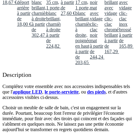
18
,
67
€
déport
blanc
35 cm,
à partir
17 cm,
noir
brillant
avec
arrière
brillant,
1 porte,
de
1 porte,
mat
avec
vidage
à partir
charnières
blanc
27
,
60
€
blanc
avec
vidage
clic-
de
à droite
brillant,
brillant,
vidage
clic-
clac
18
,
00
€
à partir
charnières
charnières
clic-
clac
inox
de
à droite
à
clac
chromé
brossé
302
,
47
€
à partir
droite,
noir
brillant
à partir
de
poignée
mat
à partir
de
224
,
82
€
en haut
à partir
de
165
,
89
€
à partir
de
167
,
29
€
de
244
,
24
€
203
,
65
€
Description
Complétez votre ensemble avec nos accessoires indispensables tels
que l'
applique LED
,
le porte-serviette
, ou
des pieds
, et d'autres
accessoires visibles ci-dessus.​
Choisir un meuble de salle de bain, c'est un engagement sur la
durée. Pourtant, beaucoup font l'erreur de privilégier l'économie
immédiate, pour finir avec des tiroirs qui coincent et des façades qui
s'abîment en quelques mois. Ne laissez pas une petite économie
aujourd'hui se transformer en regrets quotidiens demain.