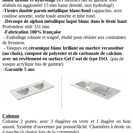
réalisés en aggloméré 15 mm basse densité, non hydrofugé)
-Tiroirs double parois métallique blanc/fond
cappucino, avec
coulisse amortie, sortie totale amortie et tube rond.
-
Découpe de siphon métallique laqué blanc dans le tiroir haut
.
Profondeur utile 331 mm
-
Fabrication 100% française
- Emballage robuste et soigné, étudié pour résister aux contraintes
de livraison.
- Vasques en
céramique blanc brillant ou marbre reconstitué
(au choix), composé de polyester et de carbonate de calcium
avec un revêtement en surface Gel Coat de type ISO.
(pas de
vasque acrylique bas de gamme)
-
Garantie 5 ans
Colonne
Colonne 2 portes, avec 3 étagères en verre et 1 étagère en bois
assorti. Système d'ouverture par poussé/lâché. Charnières à droite ou
à gauche (à choisir lors de la commande).