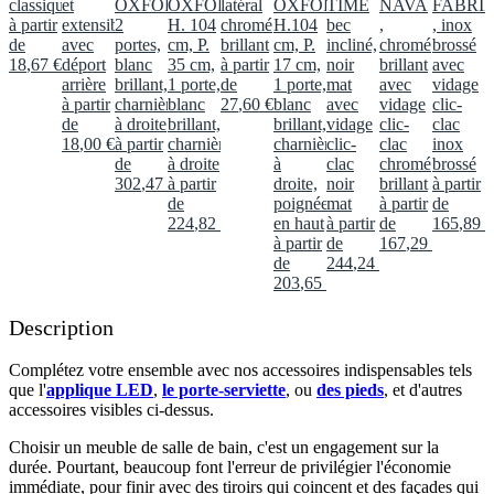
classique
et
OXFORD
OXFORD,
latéral
OXFORD,
TIME
NAVA
FABRI
à partir
extensible
2
H. 104
chromé
H.104
bec
,
, inox
de
avec
portes,
cm, P.
brillant
cm, P.
incliné,
chromé
brossé
18
,
67
€
déport
blanc
35 cm,
à partir
17 cm,
noir
brillant
avec
arrière
brillant,
1 porte,
de
1 porte,
mat
avec
vidage
à partir
charnières
blanc
27
,
60
€
blanc
avec
vidage
clic-
de
à droite
brillant,
brillant,
vidage
clic-
clac
18
,
00
€
à partir
charnières
charnières
clic-
clac
inox
de
à droite
à
clac
chromé
brossé
302
,
47
€
à partir
droite,
noir
brillant
à partir
de
poignée
mat
à partir
de
224
,
82
€
en haut
à partir
de
165
,
89
€
à partir
de
167
,
29
€
de
244
,
24
€
203
,
65
€
Description
Complétez votre ensemble avec nos accessoires indispensables tels
que l'
applique LED
,
le porte-serviette
, ou
des pieds
, et d'autres
accessoires visibles ci-dessus.​
Choisir un meuble de salle de bain, c'est un engagement sur la
durée. Pourtant, beaucoup font l'erreur de privilégier l'économie
immédiate, pour finir avec des tiroirs qui coincent et des façades qui