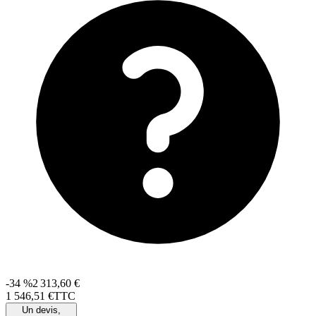
-34 %
2 313,60 €
1 546
,
51
€
TTC
Un devis,