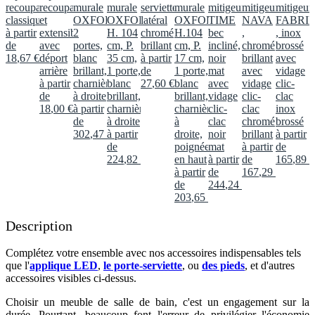
recoupable
recoupable
murale
murale
serviette
murale
mitigeur
mitigeur
mitigeur
classique
et
OXFORD
OXFORD,
latéral
OXFORD,
TIME
NAVA
FABRI
à partir
extensible
2
H. 104
chromé
H.104
bec
,
, inox
de
avec
portes,
cm, P.
brillant
cm, P.
incliné,
chromé
brossé
18
,
67
€
déport
blanc
35 cm,
à partir
17 cm,
noir
brillant
avec
arrière
brillant,
1 porte,
de
1 porte,
mat
avec
vidage
à partir
charnières
blanc
27
,
60
€
blanc
avec
vidage
clic-
de
à droite
brillant,
brillant,
vidage
clic-
clac
18
,
00
€
à partir
charnières
charnières
clic-
clac
inox
de
à droite
à
clac
chromé
brossé
302
,
47
€
à partir
droite,
noir
brillant
à partir
de
poignée
mat
à partir
de
224
,
82
€
en haut
à partir
de
165
,
89
€
à partir
de
167
,
29
€
de
244
,
24
€
203
,
65
€
Description
Complétez votre ensemble avec nos accessoires indispensables tels
que l'
applique LED
,
le porte-serviette
, ou
des pieds
, et d'autres
accessoires visibles ci-dessus.​
Choisir un meuble de salle de bain, c'est un engagement sur la
durée. Pourtant, beaucoup font l'erreur de privilégier l'économie