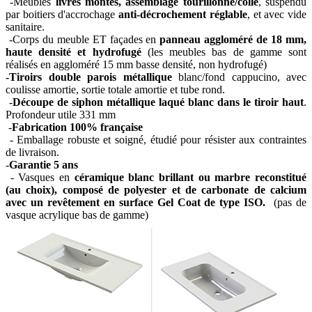
-Meubles
livrés montés, assemblage tourillonné/collé
, suspendu
par boitiers d'accrochage
anti-décrochement réglable
, et avec vide
sanitaire.
-Corps du meuble ET façades en
panneau aggloméré de 18 mm,
haute densité et hydrofugé
(les meubles bas de gamme sont
réalisés en aggloméré 15 mm basse densité, non hydrofugé)
-Tiroirs double parois métallique
blanc/fond cappucino, avec
coulisse amortie, sortie totale amortie et tube rond.
-
Découpe de siphon métallique laqué blanc dans le tiroir haut
.
Profondeur utile 331 mm
-
Fabrication 100% française
- Emballage robuste et soigné, étudié pour résister aux contraintes
de livraison.
-
Garantie 5 ans
- Vasques en
céramique blanc brillant ou marbre reconstitué
(au choix), composé de polyester et de carbonate de calcium
avec un revêtement en surface Gel Coat de type ISO.
(pas de
vasque acrylique bas de gamme)