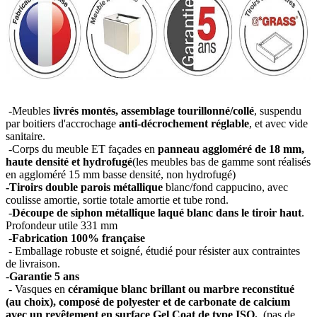
-Meubles
livrés montés, assemblage tourillonné/collé
, suspendu
par boitiers d'accrochage
anti-décrochement réglable
, et avec vide
sanitaire.
-Corps du meuble ET façades en
panneau aggloméré de 18 mm,
haute densité et hydrofugé
(les meubles bas de gamme sont réalisés
en aggloméré 15 mm basse densité, non hydrofugé)
-Tiroirs double parois métallique
blanc/fond cappucino, avec
coulisse amortie, sortie totale amortie et tube rond.
-
Découpe de siphon métallique laqué blanc dans le tiroir haut
.
Profondeur utile 331 mm
-
Fabrication 100% française
- Emballage robuste et soigné, étudié pour résister aux contraintes
de livraison.
-
Garantie 5 ans
- Vasques en
céramique blanc brillant ou marbre reconstitué
(au choix), composé de polyester et de carbonate de calcium
avec un revêtement en surface Gel Coat de type ISO.
(pas de