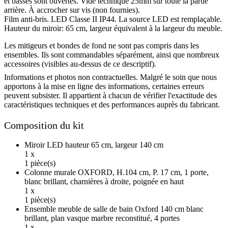
et basses sont ouvertes. Vide technique 25mm sur toute la partie
arrière. À accrocher sur vis (non fournies).
Film anti-bris. LED Classe II IP44. La source LED est remplaçable.
Hauteur du miroir: 65 cm, largeur équivalent à la largeur du meuble.
Les mitigeurs et bondes de fond ne sont pas compris dans les
ensembles. Ils sont commandables séparément, ainsi que nombreux
accessoires (visibles au-dessus de ce descriptif).
Informations et photos non contractuelles. Malgré le soin que nous
apportons à la mise en ligne des informations, certaines erreurs
peuvent subsister. Il appartient à chacun de vérifier l'exactitude des
caractéristiques techniques et des performances auprès du fabricant.
Composition du kit
Miroir LED hauteur 65 cm, largeur 140 cm
1 x
1 pièce(s)
Colonne murale OXFORD, H.104 cm, P. 17 cm, 1 porte,
blanc brillant, charnières à droite, poignée en haut
1 x
1 pièce(s)
Ensemble meuble de salle de bain Oxford 140 cm blanc
brillant, plan vasque marbre reconstitué, 4 portes
1 x