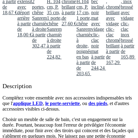
à partir
extensible
2
H. 104
chromé
H.104
bec
,
, inox
de
avec
portes,
cm, P.
brillant
cm, P.
incliné,
chromé
brossé
18
,
67
€
déport
chêne
35 cm,
à partir
17 cm,
noir
brillant
avec
arrière
Sanremo,
1 porte,
de
1 porte,
mat
avec
vidage
à partir
charnières
chêne
27
,
60
€
chêne
avec
vidage
clic-
de
à droite
Sanremo,
Sanremo,
vidage
clic-
clac
18
,
00
€
à partir
charnières
charnières
clic-
clac
inox
de
à droite
à
clac
chromé
brossé
302
,
47
€
à partir
droite,
noir
brillant
à partir
de
poignée
mat
à partir
de
224
,
82
€
en bas
à partir
de
165
,
89
€
à partir
de
167
,
29
€
de
244
,
24
€
203
,
65
€
Description
Complétez votre ensemble avec nos accessoires indispensables tels
que l'
applique LED
,
le porte-serviette
, ou
des pieds
, et d'autres
accessoires visibles ci-dessus.​
Choisir un meuble de salle de bain, c'est un engagement sur la
durée. Pourtant, beaucoup font l'erreur de privilégier l'économie
immédiate, pour finir avec des tiroirs qui coincent et des façades qui
s'abîment en quelques mois. Ne laissez pas une petite économie