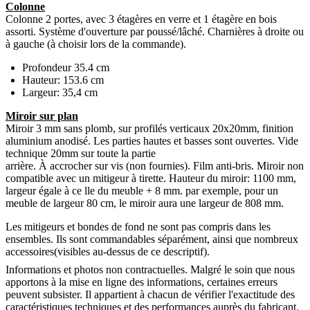
Colonne
Colonne 2 portes, avec 3 étagères en verre et 1 étagère en bois
assorti. Système d'ouverture par poussé/lâché. Charnières à droite ou
à gauche (à choisir lors de la commande).
Profondeur 35.4 cm
Hauteur: 153.6 cm
Largeur: 35,4 cm
Miroir sur plan
Miroir 3 mm sans plomb, sur profilés verticaux 20x20mm, finition
aluminium anodisé. Les parties hautes et basses sont ouvertes. Vide
technique 20mm sur toute la partie
arrière. À accrocher sur vis (non fournies). Film anti-bris. Miroir non
compatible avec un mitigeur à tirette. Hauteur du miroir: 1100 mm,
largeur égale à ce lle du meuble + 8 mm. par exemple, pour un
meuble de largeur 80 cm, le miroir aura une largeur de 808 mm.
Les mitigeurs et bondes de fond ne sont pas compris dans les
ensembles. Ils sont commandables séparément, ainsi que nombreux
accessoires(visibles au-dessus de ce descriptif).
Informations et photos non contractuelles. Malgré le soin que nous
apportons à la mise en ligne des informations, certaines erreurs
peuvent subsister. Il appartient à chacun de vérifier l'exactitude des
caractéristiques techniques et des performances auprès du fabricant.