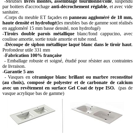
-Meubles
livrés montés, assemblage tourillonné/collé
, suspendu
par boitiers d'accrochage
anti-décrochement réglable
, et avec vide
sanitaire.
-Corps du meuble ET façades en
panneau aggloméré de 18 mm,
haute densité et hydrofugé
(les meubles bas de gamme sont réalisés
en aggloméré 15 mm basse densité, non hydrofugé)
-Tiroirs double parois métallique
blanc/fond cappucino, avec
coulisse amortie, sortie totale amortie et tube rond.
-
Découpe de siphon métallique laqué blanc dans le tiroir haut
.
Profondeur utile 331 mm
-
Fabrication 100% française
- Emballage robuste et soigné, étudié pour résister aux contraintes
de livraison.
-
Garantie 5 ans
- Vasques en
céramique blanc brillant ou marbre reconstitué
(au choix), composé de polyester et de carbonate de calcium
avec un revêtement en surface Gel Coat de type ISO.
(pas de
vasque acrylique bas de gamme)