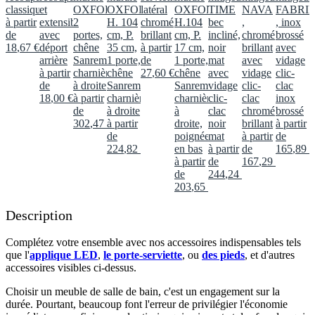
classique
et
OXFORD
OXFORD,
latéral
OXFORD,
TIME
NAVA
FABRI
à partir
extensible
2
H. 104
chromé
H.104
bec
,
, inox
de
avec
portes,
cm, P.
brillant
cm, P.
incliné,
chromé
brossé
18
,
67
€
déport
chêne
35 cm,
à partir
17 cm,
noir
brillant
avec
arrière
Sanremo,
1 porte,
de
1 porte,
mat
avec
vidage
à partir
charnières
chêne
27
,
60
€
chêne
avec
vidage
clic-
de
à droite
Sanremo,
Sanremo,
vidage
clic-
clac
18
,
00
€
à partir
charnières
charnières
clic-
clac
inox
de
à droite
à
clac
chromé
brossé
302
,
47
€
à partir
droite,
noir
brillant
à partir
de
poignée
mat
à partir
de
224
,
82
€
en bas
à partir
de
165
,
89
€
à partir
de
167
,
29
€
de
244
,
24
€
203
,
65
€
Description
Complétez votre ensemble avec nos accessoires indispensables tels
que l'
applique LED
,
le porte-serviette
, ou
des pieds
, et d'autres
accessoires visibles ci-dessus.​
Choisir un meuble de salle de bain, c'est un engagement sur la
durée. Pourtant, beaucoup font l'erreur de privilégier l'économie