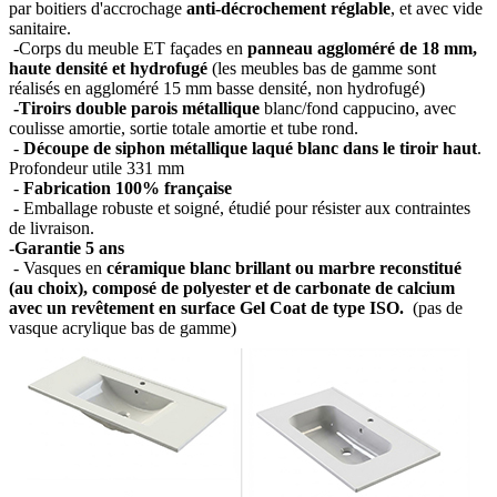
par boitiers d'accrochage
anti-décrochement réglable
, et avec vide
sanitaire.
-Corps du meuble ET façades en
panneau aggloméré de 18 mm,
haute densité et hydrofugé
(les meubles bas de gamme sont
réalisés en aggloméré 15 mm basse densité, non hydrofugé)
-Tiroirs double parois métallique
blanc/fond cappucino, avec
coulisse amortie, sortie totale amortie et tube rond.
-
Découpe de siphon métallique laqué blanc dans le tiroir haut
.
Profondeur utile 331 mm
-
Fabrication 100% française
- Emballage robuste et soigné, étudié pour résister aux contraintes
de livraison.
-
Garantie 5 ans
- Vasques en
céramique blanc brillant ou marbre reconstitué
(au choix), composé de polyester et de carbonate de calcium
avec un revêtement en surface Gel Coat de type ISO.
(pas de
vasque acrylique bas de gamme)