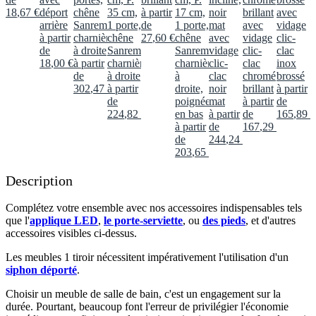
18
,
67
€
déport
chêne
35 cm,
à partir
17 cm,
noir
brillant
avec
arrière
Sanremo,
1 porte,
de
1 porte,
mat
avec
vidage
à partir
charnières
chêne
27
,
60
€
chêne
avec
vidage
clic-
de
à droite
Sanremo,
Sanremo,
vidage
clic-
clac
18
,
00
€
à partir
charnières
charnières
clic-
clac
inox
de
à droite
à
clac
chromé
brossé
302
,
47
€
à partir
droite,
noir
brillant
à partir
de
poignée
mat
à partir
de
224
,
82
€
en bas
à partir
de
165
,
89
€
à partir
de
167
,
29
€
de
244
,
24
€
203
,
65
€
Description
Complétez votre ensemble avec nos accessoires indispensables tels
que l'
applique LED
,
le porte-serviette
, ou
des pieds
, et d'autres
accessoires visibles ci-dessus.​
Les meubles 1 tiroir nécessitent impérativement l'utilisation d'un
siphon déporté
.​
Choisir un meuble de salle de bain, c'est un engagement sur la
durée. Pourtant, beaucoup font l'erreur de privilégier l'économie