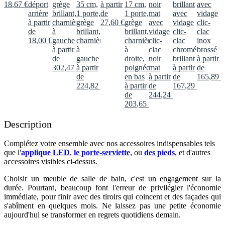
18
,
67
€
déport
grège
35 cm,
à partir
17 cm,
noir
brillant
avec
arrière
brillant,
1 porte,
de
1 porte,
mat
avec
vidage
à partir
charnières
grège
27
,
60
€
grège
avec
vidage
clic-
de
à
brillant,
brillant,
vidage
clic-
clac
18
,
00
€
gauche
charnières
charnières
clic-
clac
inox
à partir
à
à
clac
chromé
brossé
de
gauche
droite,
noir
brillant
à partir
302
,
47
€
à partir
poignée
mat
à partir
de
de
en bas
à partir
de
165
,
89
€
224
,
82
€
à partir
de
167
,
29
€
de
244
,
24
€
203
,
65
€
Description
Complétez votre ensemble avec nos accessoires indispensables tels
que l'
applique LED
,
le porte-serviette
, ou
des pieds
, et d'autres
accessoires visibles ci-dessus.​
Choisir un meuble de salle de bain, c'est un engagement sur la
durée. Pourtant, beaucoup font l'erreur de privilégier l'économie
immédiate, pour finir avec des tiroirs qui coincent et des façades qui
s'abîment en quelques mois. Ne laissez pas une petite économie
aujourd'hui se transformer en regrets quotidiens demain.