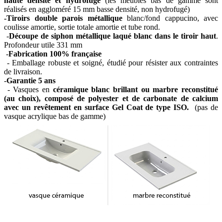
haute densité et hydrofugé
(les meubles bas de gamme sont
réalisés en aggloméré 15 mm basse densité, non hydrofugé)
-Tiroirs double parois métallique
blanc/fond cappucino, avec
coulisse amortie, sortie totale amortie et tube rond.
-
Découpe de siphon métallique laqué blanc dans le tiroir haut
.
Profondeur utile 331 mm
-
Fabrication 100% française
- Emballage robuste et soigné, étudié pour résister aux contraintes
de livraison.
-
Garantie 5 ans
- Vasques en
céramique blanc brillant ou marbre reconstitué
(au choix), composé de polyester et de carbonate de calcium
avec un revêtement en surface Gel Coat de type ISO.
(pas de
vasque acrylique bas de gamme)