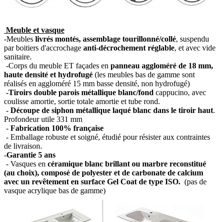
Meuble et vasque
-Meubles
livrés montés, assemblage tourillonné/collé
, suspendu
par boitiers d'accrochage
anti-décrochement réglable
, et avec vide
sanitaire.
-Corps du meuble ET façades en
panneau aggloméré de 18 mm,
haute densité et hydrofugé
(les meubles bas de gamme sont
réalisés en aggloméré 15 mm basse densité, non hydrofugé)
-Tiroirs double parois métallique blanc/fond
cappucino, avec
coulisse amortie, sortie totale amortie et tube rond.
-
Découpe de siphon métallique laqué blanc dans le tiroir haut
.
Profondeur utile 331 mm
-
Fabrication 100% française
- Emballage robuste et soigné, étudié pour résister aux contraintes
de livraison.
-
Garantie 5 ans
- Vasques en
céramique blanc brillant ou marbre reconstitué
(au choix), composé de polyester et de carbonate de calcium
avec un revêtement en surface Gel Coat de type ISO.
(pas de
vasque acrylique bas de gamme)