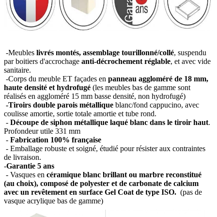
-Meubles
livrés montés, assemblage tourillonné/collé
, suspendu
par boitiers d'accrochage
anti-décrochement réglable
, et avec vide
sanitaire.
-Corps du meuble ET façades en
panneau aggloméré de 18 mm,
haute densité et hydrofugé
(les meubles bas de gamme sont
réalisés en aggloméré 15 mm basse densité, non hydrofugé)
-Tiroirs double parois métallique
blanc/fond cappucino, avec
coulisse amortie, sortie totale amortie et tube rond.
-
Découpe de siphon métallique laqué blanc dans le tiroir haut
.
Profondeur utile 331 mm
-
Fabrication 100% française
- Emballage robuste et soigné, étudié pour résister aux contraintes
de livraison.
-
Garantie 5 ans
- Vasques en
céramique blanc brillant ou marbre reconstitué
(au choix), composé de polyester et de carbonate de calcium
avec un revêtement en surface Gel Coat de type ISO.
(pas de
vasque acrylique bas de gamme)