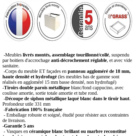
-Meubles
livrés montés, assemblage tourillonné/collé
, suspendu
par boitiers d'accrochage
anti-décrochement réglable
, et avec vide
sanitaire.
-Corps du meuble ET façades en
panneau aggloméré de 18 mm,
haute densité et hydrofugé
(les meubles bas de gamme sont
réalisés en aggloméré 15 mm basse densité, non hydrofugé)
-Tiroirs double parois métallique
blanc/fond cappucino, avec
coulisse amortie, sortie totale amortie et tube rond.
-
Découpe de siphon métallique laqué blanc dans le tiroir haut
.
Profondeur utile 331 mm
-
Fabrication 100% française
- Emballage robuste et soigné, étudié pour résister aux contraintes
de livraison.
-
Garantie 5 ans
- Vasques en
céramique blanc brillant ou marbre reconstitué