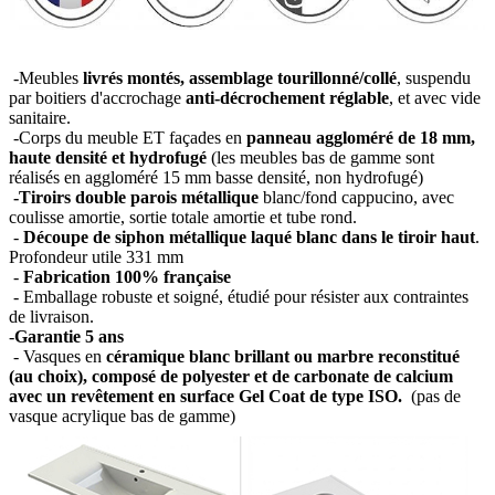
-Meubles
livrés montés, assemblage tourillonné/collé
, suspendu
par boitiers d'accrochage
anti-décrochement réglable
, et avec vide
sanitaire.
-Corps du meuble ET façades en
panneau aggloméré de 18 mm,
haute densité et hydrofugé
(les meubles bas de gamme sont
réalisés en aggloméré 15 mm basse densité, non hydrofugé)
-Tiroirs double parois métallique
blanc/fond cappucino, avec
coulisse amortie, sortie totale amortie et tube rond.
-
Découpe de siphon métallique laqué blanc dans le tiroir haut
.
Profondeur utile 331 mm
-
Fabrication 100% française
- Emballage robuste et soigné, étudié pour résister aux contraintes
de livraison.
-
Garantie 5 ans
- Vasques en
céramique blanc brillant ou marbre reconstitué
(au choix), composé de polyester et de carbonate de calcium
avec un revêtement en surface Gel Coat de type ISO.
(pas de
vasque acrylique bas de gamme)