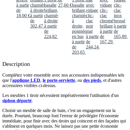
à partir
charnières
basalte
27
,
60
€
basalte
avec
vidage
clic-
de
à droite
brillant,
brillant,
vidage
clic-
clac
18
,
00
€
à partir
charnières
charnières
clic-
clac
inox
de
à droite
à
clac
chromé
brossé
302
,
47
€
à partir
droite,
noir
brillant
à partir
de
poignée
mat
à partir
de
224
,
82
€
en bas
à partir
de
165
,
89
€
à partir
de
167
,
29
€
de
244
,
24
€
203
,
65
€
Description
Complétez votre ensemble avec nos accessoires indispensables tels
que l'
applique LED
,
le porte-serviette
, ou
des pieds
, et d'autres
accessoires visibles ci-dessus.​
Les meubles 1 tiroir nécessitent impérativement l'utilisation d'un
siphon déporté
.​
Choisir un meuble de salle de bain, c'est un engagement sur la
durée. Pourtant, beaucoup font l'erreur de privilégier l'économie
immédiate, pour finir avec des tiroirs qui coincent et des façades qui
s'abîment en quelques mois. Ne laissez pas une petite économie