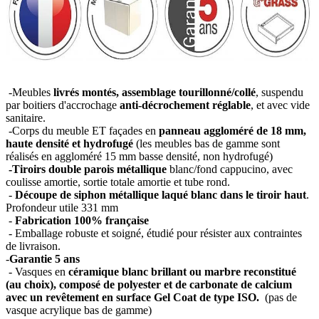
-Meubles
livrés montés, assemblage tourillonné/collé
, suspendu
par boitiers d'accrochage
anti-décrochement réglable
, et avec vide
sanitaire.
-Corps du meuble ET façades en
panneau aggloméré de 18 mm,
haute densité et hydrofugé
(les meubles bas de gamme sont
réalisés en aggloméré 15 mm basse densité, non hydrofugé)
-Tiroirs double parois métallique
blanc/fond cappucino, avec
coulisse amortie, sortie totale amortie et tube rond.
-
Découpe de siphon métallique laqué blanc dans le tiroir haut
.
Profondeur utile 331 mm
-
Fabrication 100% française
- Emballage robuste et soigné, étudié pour résister aux contraintes
de livraison.
-
Garantie 5 ans
- Vasques en
céramique blanc brillant ou marbre reconstitué
(au choix), composé de polyester et de carbonate de calcium
avec un revêtement en surface Gel Coat de type ISO.
(pas de
vasque acrylique bas de gamme)