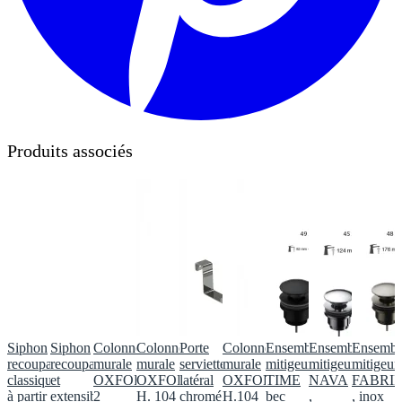
Produits associés
Siphon
Siphon
Colonne
Colonne
Porte
Colonne
Ensemble
Ensemble
Ensembl
recoupable
recoupable
murale
murale
serviette
murale
mitigeur
mitigeur
mitigeur
classique
et
OXFORD
OXFORD,
latéral
OXFORD,
TIME
NAVA
FABRI
à partir
extensible
2
H. 104
chromé
H.104
bec
,
, inox