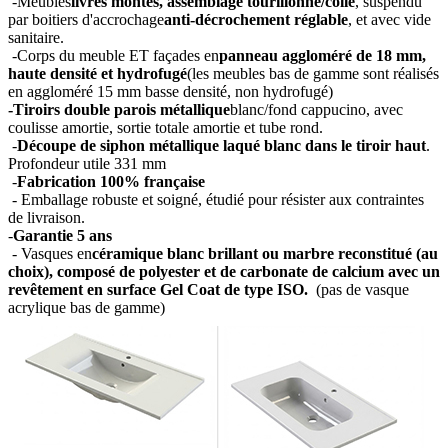
-Meubles
livrés montés, assemblage tourillonné/collé
, suspendu
par boitiers d'accrochage
anti-décrochement réglable
, et avec vide
sanitaire.
-Corps du meuble ET façades en
panneau aggloméré de 18 mm,
haute densité et hydrofugé
(les meubles bas de gamme sont réalisés
en aggloméré 15 mm basse densité, non hydrofugé)
-Tiroirs double parois métallique
blanc/fond cappucino, avec
coulisse amortie, sortie totale amortie et tube rond.
-
Découpe de siphon métallique laqué blanc dans le tiroir haut
.
Profondeur utile 331 mm
-
Fabrication 100% française
- Emballage robuste et soigné, étudié pour résister aux contraintes
de livraison.
-
Garantie 5 ans
- Vasques en
céramique blanc brillant ou marbre reconstitué (au
choix), composé de polyester et de carbonate de calcium avec un
revêtement en surface Gel Coat de type ISO.
(pas de vasque
acrylique bas de gamme)