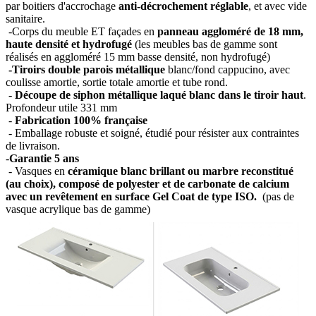
par boitiers d'accrochage
anti-décrochement réglable
, et avec vide
sanitaire.
-Corps du meuble ET façades en
panneau aggloméré de 18 mm,
haute densité et hydrofugé
(les meubles bas de gamme sont
réalisés en aggloméré 15 mm basse densité, non hydrofugé)
-Tiroirs double parois métallique
blanc/fond cappucino, avec
coulisse amortie, sortie totale amortie et tube rond.
-
Découpe de siphon métallique laqué blanc dans le tiroir haut
.
Profondeur utile 331 mm
-
Fabrication 100% française
- Emballage robuste et soigné, étudié pour résister aux contraintes
de livraison.
-
Garantie 5 ans
- Vasques en
céramique blanc brillant ou marbre reconstitué
(au choix), composé de polyester et de carbonate de calcium
avec un revêtement en surface Gel Coat de type ISO.
(pas de
vasque acrylique bas de gamme)