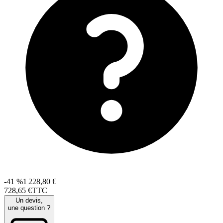
-41 %
1 228,80 €
728
,
65
€
TTC
Un devis,
une question ?