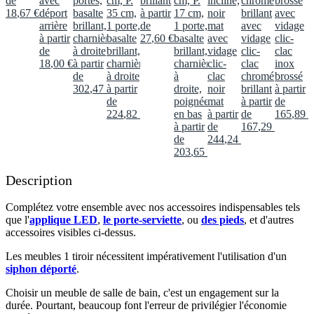
de
avec
portes,
cm, P.
brillant
cm, P.
incliné,
chromé
brossé
18
,
67
€
déport
basalte
35 cm,
à partir
17 cm,
noir
brillant
avec
arrière
brillant,
1 porte,
de
1 porte,
mat
avec
vidage
à partir
charnières
basalte
27
,
60
€
basalte
avec
vidage
clic-
de
à droite
brillant,
brillant,
vidage
clic-
clac
18
,
00
€
à partir
charnières
charnières
clic-
clac
inox
de
à droite
à
clac
chromé
brossé
302
,
47
€
à partir
droite,
noir
brillant
à partir
de
poignée
mat
à partir
de
224
,
82
€
en bas
à partir
de
165
,
89
€
à partir
de
167
,
29
€
de
244
,
24
€
203
,
65
€
Description
Complétez votre ensemble avec nos accessoires indispensables tels
que l'
applique LED
,
le porte-serviette
, ou
des pieds
, et d'autres
accessoires visibles ci-dessus.​
Les meubles 1 tiroir nécessitent impérativement l'utilisation d'un
siphon déporté
.​
Choisir un meuble de salle de bain, c'est un engagement sur la
durée. Pourtant, beaucoup font l'erreur de privilégier l'économie