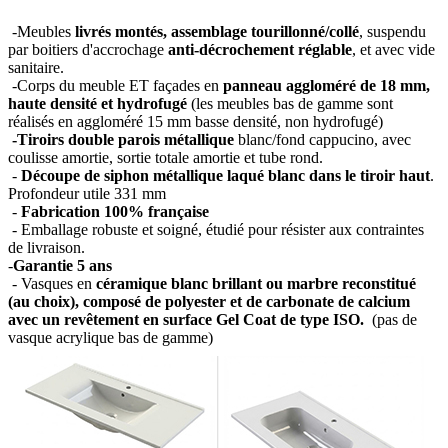
-Meubles
livrés montés, assemblage tourillonné/collé
, suspendu
par boitiers d'accrochage
anti-décrochement réglable
, et avec vide
sanitaire.
-Corps du meuble ET façades en
panneau aggloméré de 18 mm,
haute densité et hydrofugé
(les meubles bas de gamme sont
réalisés en aggloméré 15 mm basse densité, non hydrofugé)
-Tiroirs double parois métallique
blanc/fond cappucino, avec
coulisse amortie, sortie totale amortie et tube rond.
-
Découpe de siphon métallique laqué blanc dans le tiroir haut
.
Profondeur utile 331 mm
-
Fabrication 100% française
- Emballage robuste et soigné, étudié pour résister aux contraintes
de livraison.
-
Garantie 5 ans
- Vasques en
céramique blanc brillant ou marbre reconstitué
(au choix), composé de polyester et de carbonate de calcium
avec un revêtement en surface Gel Coat de type ISO.
(pas de
vasque acrylique bas de gamme)