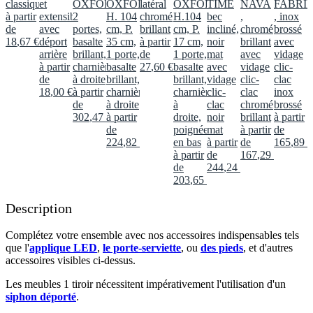
classique
et
OXFORD
OXFORD,
latéral
OXFORD,
TIME
NAVA
FABRI
à partir
extensible
2
H. 104
chromé
H.104
bec
,
, inox
de
avec
portes,
cm, P.
brillant
cm, P.
incliné,
chromé
brossé
18
,
67
€
déport
basalte
35 cm,
à partir
17 cm,
noir
brillant
avec
arrière
brillant,
1 porte,
de
1 porte,
mat
avec
vidage
à partir
charnières
basalte
27
,
60
€
basalte
avec
vidage
clic-
de
à droite
brillant,
brillant,
vidage
clic-
clac
18
,
00
€
à partir
charnières
charnières
clic-
clac
inox
de
à droite
à
clac
chromé
brossé
302
,
47
€
à partir
droite,
noir
brillant
à partir
de
poignée
mat
à partir
de
224
,
82
€
en bas
à partir
de
165
,
89
€
à partir
de
167
,
29
€
de
244
,
24
€
203
,
65
€
Description
Complétez votre ensemble avec nos accessoires indispensables tels
que l'
applique LED
,
le porte-serviette
, ou
des pieds
, et d'autres
accessoires visibles ci-dessus.​
Les meubles 1 tiroir nécessitent impérativement l'utilisation d'un
siphon déporté
.​