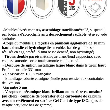
-Meubles
livrés montés, assemblage tourillonné/collé
, suspendu
par boitiers d'accrochage
anti-décrochement réglable
, et avec vide
sanitaire.
-Corps du meuble ET façades en
panneau aggloméré de 18 mm,
haute densité et hydrofugé
(les meubles bas de gamme sont
réalisés en aggloméré 15 mm basse densité, non hydrofugé)
-Tiroirs double parois métallique
blanc/fond cappucino, avec
coulisse amortie, sortie totale amortie et tube rond.
-
Découpe de siphon métallique laqué blanc dans le tiroir haut
.
Profondeur utile 331 mm
-
Fabrication 100% française
- Emballage robuste et soigné, étudié pour résister aux contraintes
de livraison.
-
Garantie 5 ans
- Vasques en
céramique blanc brillant ou marbre reconstitué
(au choix), composé de polyester et de carbonate de calcium
avec un revêtement en surface Gel Coat de type ISO.
(pas de
vasque acrylique bas de gamme)