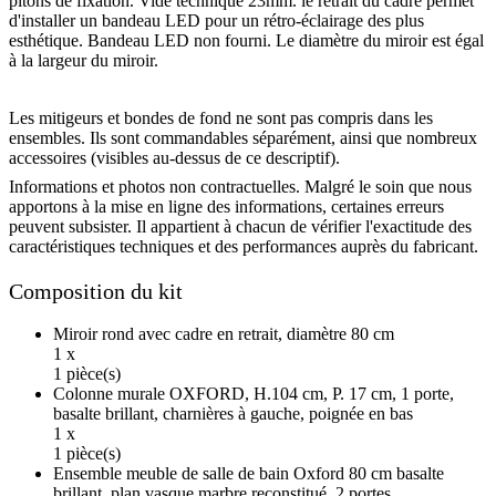
pitons de fixation. Vide technique 23mm. le retrait du cadre permet
d'installer un bandeau LED pour un rétro-éclairage des plus
esthétique. Bandeau LED non fourni. Le diamètre du miroir est égal
à la largeur du miroir.
Les mitigeurs et bondes de fond ne sont pas compris dans les
ensembles. Ils sont commandables séparément, ainsi que nombreux
accessoires (visibles au-dessus de ce descriptif).
Informations et photos non contractuelles. Malgré le soin que nous
apportons à la mise en ligne des informations, certaines erreurs
peuvent subsister. Il appartient à chacun de vérifier l'exactitude des
caractéristiques techniques et des performances auprès du fabricant.
Composition du kit
Miroir rond avec cadre en retrait, diamètre 80 cm
1 x
1 pièce(s)
Colonne murale OXFORD, H.104 cm, P. 17 cm, 1 porte,
basalte brillant, charnières à gauche, poignée en bas
1 x
1 pièce(s)
Ensemble meuble de salle de bain Oxford 80 cm basalte
brillant, plan vasque marbre reconstitué, 2 portes