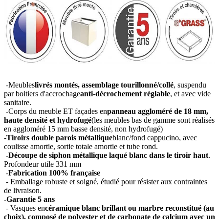
-Meubles
livrés montés, assemblage tourillonné/collé
, suspendu
par boitiers d'accrochage
anti-décrochement réglable
, et avec vide
sanitaire.
-Corps du meuble ET façades en
panneau aggloméré de 18 mm,
haute densité et hydrofugé
(les meubles bas de gamme sont réalisés
en aggloméré 15 mm basse densité, non hydrofugé)
-Tiroirs double parois métallique
blanc/fond cappucino, avec
coulisse amortie, sortie totale amortie et tube rond.
-
Découpe de siphon métallique laqué blanc dans le tiroir haut
.
Profondeur utile 331 mm
-
Fabrication 100% française
- Emballage robuste et soigné, étudié pour résister aux contraintes
de livraison.
-
Garantie 5 ans
- Vasques en
céramique blanc brillant ou marbre reconstitué (au
choix), composé de polyester et de carbonate de calcium avec un