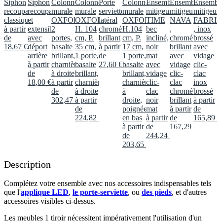
Siphon
Siphon
Colonne
Colonne
Porte
Colonne
Ensemble
Ensemble
Ensembl
recoupable
recoupable
murale
murale
serviette
murale
mitigeur
mitigeur
mitigeur
classique
et
OXFORD
OXFORD,
latéral
OXFORD,
TIME
NAVA
FABRI
à partir
extensible
2
H. 104
chromé
H.104
bec
,
, inox
de
avec
portes,
cm, P.
brillant
cm, P.
incliné,
chromé
brossé
18
,
67
€
déport
basalte
35 cm,
à partir
17 cm,
noir
brillant
avec
arrière
brillant,
1 porte,
de
1 porte,
mat
avec
vidage
à partir
charnières
basalte
27
,
60
€
basalte
avec
vidage
clic-
de
à droite
brillant,
brillant,
vidage
clic-
clac
18
,
00
€
à partir
charnières
charnières
clic-
clac
inox
de
à droite
à
clac
chromé
brossé
302
,
47
€
à partir
droite,
noir
brillant
à partir
de
poignée
mat
à partir
de
224
,
82
€
en bas
à partir
de
165
,
89
€
à partir
de
167
,
29
€
de
244
,
24
€
203
,
65
€
Description
Complétez votre ensemble avec nos accessoires indispensables tels
que l'
applique LED
,
le porte-serviette
, ou
des pieds
, et d'autres
accessoires visibles ci-dessus.​
Les meubles 1 tiroir nécessitent impérativement l'utilisation d'un