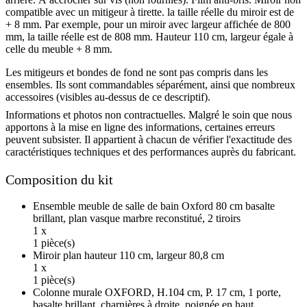
compatible avec un mitigeur à tirette. la taille réelle du miroir est de
+ 8 mm. Par exemple, pour un miroir avec largeur affichée de 800
mm, la taille réelle est de 808 mm. Hauteur 110 cm, largeur égale à
celle du meuble + 8 mm.
Les mitigeurs et bondes de fond ne sont pas compris dans les
ensembles. Ils sont commandables séparément, ainsi que nombreux
accessoires (visibles au-dessus de ce descriptif).
Informations et photos non contractuelles. Malgré le soin que nous
apportons à la mise en ligne des informations, certaines erreurs
peuvent subsister. Il appartient à chacun de vérifier l'exactitude des
caractéristiques techniques et des performances auprès du fabricant.
Composition du kit
Ensemble meuble de salle de bain Oxford 80 cm basalte
brillant, plan vasque marbre reconstitué, 2 tiroirs
1 x
1 pièce(s)
Miroir plan hauteur 110 cm, largeur 80,8 cm
1 x
1 pièce(s)
Colonne murale OXFORD, H.104 cm, P. 17 cm, 1 porte,
basalte brillant, charnières à droite, poignée en haut