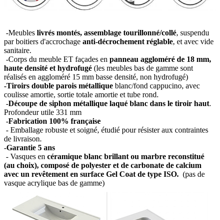
-Meubles
livrés montés, assemblage tourillonné/collé
, suspendu
par boitiers d'accrochage
anti-décrochement réglable
, et avec vide
sanitaire.
-Corps du meuble ET façades en
panneau aggloméré de 18 mm,
haute densité et hydrofugé
(les meubles bas de gamme sont
réalisés en aggloméré 15 mm basse densité, non hydrofugé)
-Tiroirs double parois métallique
blanc/fond cappucino, avec
coulisse amortie, sortie totale amortie et tube rond.
-
Découpe de siphon métallique laqué blanc dans le tiroir haut
.
Profondeur utile 331 mm
-
Fabrication 100% française
- Emballage robuste et soigné, étudié pour résister aux contraintes
de livraison.
-
Garantie 5 ans
- Vasques en
céramique blanc brillant ou marbre reconstitué
(au choix), composé de polyester et de carbonate de calcium
avec un revêtement en surface Gel Coat de type ISO.
(pas de
vasque acrylique bas de gamme)