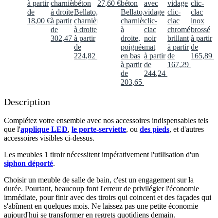
à partir
charnières
béton
27
,
60
€
béton
avec
vidage
clic-
de
à droite
Bellato,
Bellato,
vidage
clic-
clac
18
,
00
€
à partir
charnières
charnières
clic-
clac
inox
de
à droite
à
clac
chromé
brossé
302
,
47
€
à partir
droite,
noir
brillant
à partir
de
poignée
mat
à partir
de
224
,
82
€
en bas
à partir
de
165
,
89
€
à partir
de
167
,
29
€
de
244
,
24
€
203
,
65
€
Description
Complétez votre ensemble avec nos accessoires indispensables tels
que l'
applique LED
,
le porte-serviette
, ou
des pieds
, et d'autres
accessoires visibles ci-dessus.​
Les meubles 1 tiroir nécessitent impérativement l'utilisation d'un
siphon déporté
.​
Choisir un meuble de salle de bain, c'est un engagement sur la
durée. Pourtant, beaucoup font l'erreur de privilégier l'économie
immédiate, pour finir avec des tiroirs qui coincent et des façades qui
s'abîment en quelques mois. Ne laissez pas une petite économie
aujourd'hui se transformer en regrets quotidiens demain.