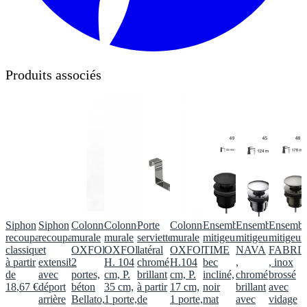
Produits associés
Siphon
Siphon
Colonne
Colonne
Porte
Colonne
Ensemble
Ensemble
Ensembl
recoupable
recoupable
murale
murale
serviette
murale
mitigeur
mitigeur
mitigeur
classique
et
OXFORD
OXFORD,
latéral
OXFORD,
TIME
NAVA
FABRI
à partir
extensible
2
H. 104
chromé
H.104
bec
,
, inox
de
avec
portes,
cm, P.
brillant
cm, P.
incliné,
chromé
brossé
18
,
67
€
déport
béton
35 cm,
à partir
17 cm,
noir
brillant
avec
arrière
Bellato,
1 porte,
de
1 porte,
mat
avec
vidage