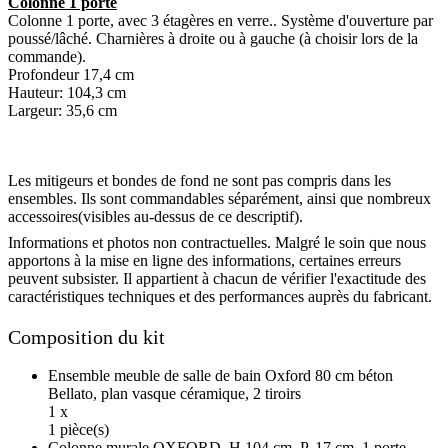
Colonne 1 porte
Colonne 1 porte, avec 3 étagères en verre.. Système d'ouverture par
poussé/lâché. Charnières à droite ou à gauche (à choisir lors de la
commande).
Profondeur 17,4 cm
Hauteur: 104,3 cm
Largeur: 35,6 cm
Les mitigeurs et bondes de fond ne sont pas compris dans les
ensembles. Ils sont commandables séparément, ainsi que nombreux
accessoires(visibles au-dessus de ce descriptif).
Informations et photos non contractuelles. Malgré le soin que nous
apportons à la mise en ligne des informations, certaines erreurs
peuvent subsister. Il appartient à chacun de vérifier l'exactitude des
caractéristiques techniques et des performances auprès du fabricant.
Composition du kit
Ensemble meuble de salle de bain Oxford 80 cm béton
Bellato, plan vasque céramique, 2 tiroirs
1 x
1 pièce(s)
Colonne murale OXFORD, H.104 cm, P. 17 cm, 1 porte,