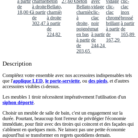
à partir
charnières
béton
27
,
60
€
béton
avec
vidage
clic-
de
à droite
Bellato,
Bellato,
vidage
clic-
clac
18
,
00
€
à partir
charnières
charnières
clic-
clac
inox
de
à droite
à
clac
chromé
brossé
302
,
47
€
à partir
droite,
noir
brillant
à partir
de
poignée
mat
à partir
de
224
,
82
€
en bas
à partir
de
165
,
89
€
à partir
de
167
,
29
€
de
244
,
24
€
203
,
65
€
Description
Complétez votre ensemble avec nos accessoires indispensables tels
que l'
applique LED
,
le porte-serviette
, ou
des pieds
, et d'autres
accessoires visibles ci-dessus.​
Les meubles 1 tiroir nécessitent impérativement l'utilisation d'un
siphon déporté
.​
Choisir un meuble de salle de bain, c'est un engagement sur la
durée. Pourtant, beaucoup font l'erreur de privilégier l'économie
immédiate, pour finir avec des tiroirs qui coincent et des façades qui
s'abîment en quelques mois. Ne laissez pas une petite économie
aujourd'hui se transformer en regrets quotidiens demain.