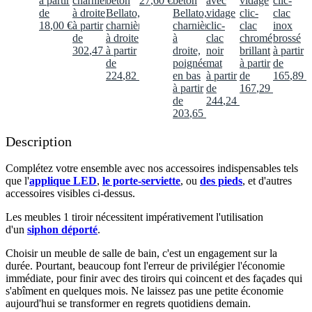
à partir
charnières
béton
27
,
60
€
béton
avec
vidage
clic-
de
à droite
Bellato,
Bellato,
vidage
clic-
clac
18
,
00
€
à partir
charnières
charnières
clic-
clac
inox
de
à droite
à
clac
chromé
brossé
302
,
47
€
à partir
droite,
noir
brillant
à partir
de
poignée
mat
à partir
de
224
,
82
€
en bas
à partir
de
165
,
89
€
à partir
de
167
,
29
€
de
244
,
24
€
203
,
65
€
Description
Complétez votre ensemble avec nos accessoires indispensables tels
que l'
applique LED
,
le porte-serviette
, ou
des pieds
, et d'autres
accessoires visibles ci-dessus.​
Les meubles 1 tiroir nécessitent impérativement l'utilisation
d'un
siphon déporté
.​​
Choisir un meuble de salle de bain, c'est un engagement sur la
durée. Pourtant, beaucoup font l'erreur de privilégier l'économie
immédiate, pour finir avec des tiroirs qui coincent et des façades qui
s'abîment en quelques mois. Ne laissez pas une petite économie
aujourd'hui se transformer en regrets quotidiens demain.