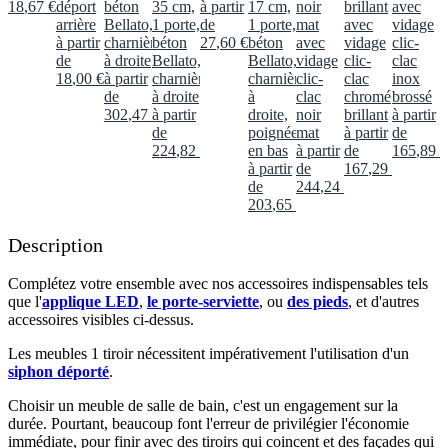
18
,
67
€
déport
béton
35 cm,
à partir
17 cm,
noir
brillant
avec
arrière
Bellato,
1 porte,
de
1 porte,
mat
avec
vidage
à partir
charnières
béton
27
,
60
€
béton
avec
vidage
clic-
de
à droite
Bellato,
Bellato,
vidage
clic-
clac
18
,
00
€
à partir
charnières
charnières
clic-
clac
inox
de
à droite
à
clac
chromé
brossé
302
,
47
€
à partir
droite,
noir
brillant
à partir
de
poignée
mat
à partir
de
224
,
82
€
en bas
à partir
de
165
,
89
€
à partir
de
167
,
29
€
de
244
,
24
€
203
,
65
€
Description
Complétez votre ensemble avec nos accessoires indispensables tels
que l'
applique LED
,
le porte-serviette
, ou
des pieds
, et d'autres
accessoires visibles ci-dessus.​
Les meubles 1 tiroir nécessitent impérativement l'utilisation d'un
siphon déporté
.​​
Choisir un meuble de salle de bain, c'est un engagement sur la
durée. Pourtant, beaucoup font l'erreur de privilégier l'économie
immédiate, pour finir avec des tiroirs qui coincent et des façades qui