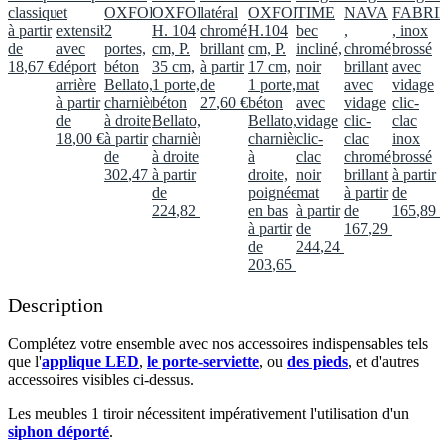
classique
et
OXFORD
OXFORD,
latéral
OXFORD,
TIME
NAVA
FABRI
à partir
extensible
2
H. 104
chromé
H.104
bec
,
, inox
de
avec
portes,
cm, P.
brillant
cm, P.
incliné,
chromé
brossé
18
,
67
€
déport
béton
35 cm,
à partir
17 cm,
noir
brillant
avec
arrière
Bellato,
1 porte,
de
1 porte,
mat
avec
vidage
à partir
charnières
béton
27
,
60
€
béton
avec
vidage
clic-
de
à droite
Bellato,
Bellato,
vidage
clic-
clac
18
,
00
€
à partir
charnières
charnières
clic-
clac
inox
de
à droite
à
clac
chromé
brossé
302
,
47
€
à partir
droite,
noir
brillant
à partir
de
poignée
mat
à partir
de
224
,
82
€
en bas
à partir
de
165
,
89
€
à partir
de
167
,
29
€
de
244
,
24
€
203
,
65
€
Description
Complétez votre ensemble avec nos accessoires indispensables tels
que l'
applique LED
,
le porte-serviette
, ou
des pieds
, et d'autres
accessoires visibles ci-dessus.​
Les meubles 1 tiroir nécessitent impérativement l'utilisation d'un
siphon déporté
.​​