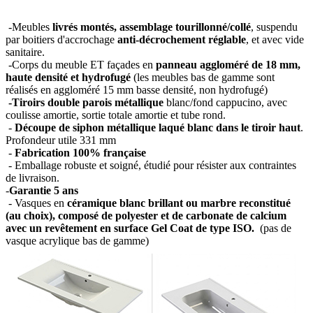
-Meubles
livrés montés, assemblage tourillonné/collé
, suspendu
par boitiers d'accrochage
anti-décrochement réglable
, et avec vide
sanitaire.
-Corps du meuble ET façades en
panneau aggloméré de 18 mm,
haute densité et hydrofugé
(les meubles bas de gamme sont
réalisés en aggloméré 15 mm basse densité, non hydrofugé)
-Tiroirs double parois métallique
blanc/fond cappucino, avec
coulisse amortie, sortie totale amortie et tube rond.
-
Découpe de siphon métallique laqué blanc dans le tiroir haut
.
Profondeur utile 331 mm
-
Fabrication 100% française
- Emballage robuste et soigné, étudié pour résister aux contraintes
de livraison.
-
Garantie 5 ans
- Vasques en
céramique blanc brillant ou marbre reconstitué
(au choix), composé de polyester et de carbonate de calcium
avec un revêtement en surface Gel Coat de type ISO.
(pas de
vasque acrylique bas de gamme)