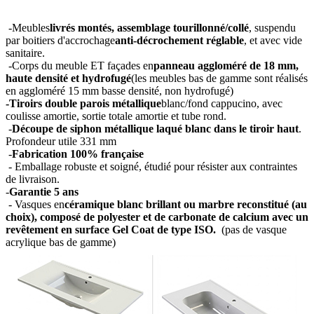
-Meubles
livrés montés, assemblage tourillonné/collé
, suspendu
par boitiers d'accrochage
anti-décrochement réglable
, et avec vide
sanitaire.
-Corps du meuble ET façades en
panneau aggloméré de 18 mm,
haute densité et hydrofugé
(les meubles bas de gamme sont réalisés
en aggloméré 15 mm basse densité, non hydrofugé)
-Tiroirs double parois métallique
blanc/fond cappucino, avec
coulisse amortie, sortie totale amortie et tube rond.
-
Découpe de siphon métallique laqué blanc dans le tiroir haut
.
Profondeur utile 331 mm
-
Fabrication 100% française
- Emballage robuste et soigné, étudié pour résister aux contraintes
de livraison.
-
Garantie 5 ans
- Vasques en
céramique blanc brillant ou marbre reconstitué (au
choix), composé de polyester et de carbonate de calcium avec un
revêtement en surface Gel Coat de type ISO.
(pas de vasque
acrylique bas de gamme)