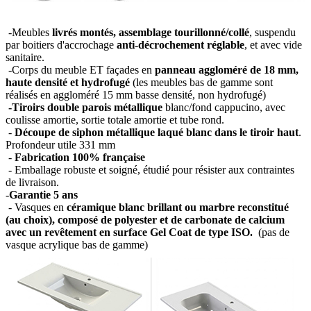
-Meubles
livrés montés, assemblage tourillonné/collé
, suspendu
par boitiers d'accrochage
anti-décrochement réglable
, et avec vide
sanitaire.
-Corps du meuble ET façades en
panneau aggloméré de 18 mm,
haute densité et hydrofugé
(les meubles bas de gamme sont
réalisés en aggloméré 15 mm basse densité, non hydrofugé)
-Tiroirs double parois métallique
blanc/fond cappucino, avec
coulisse amortie, sortie totale amortie et tube rond.
-
Découpe de siphon métallique laqué blanc dans le tiroir haut
.
Profondeur utile 331 mm
-
Fabrication 100% française
- Emballage robuste et soigné, étudié pour résister aux contraintes
de livraison.
-
Garantie 5 ans
- Vasques en
céramique blanc brillant ou marbre reconstitué
(au choix), composé de polyester et de carbonate de calcium
avec un revêtement en surface Gel Coat de type ISO.
(pas de
vasque acrylique bas de gamme)