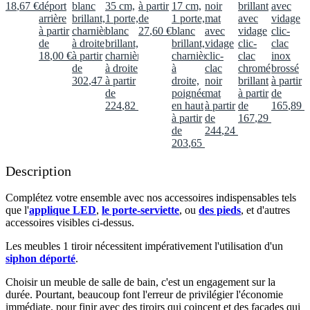
18
,
67
€
déport
blanc
35 cm,
à partir
17 cm,
noir
brillant
avec
arrière
brillant,
1 porte,
de
1 porte,
mat
avec
vidage
à partir
charnières
blanc
27
,
60
€
blanc
avec
vidage
clic-
de
à droite
brillant,
brillant,
vidage
clic-
clac
18
,
00
€
à partir
charnières
charnières
clic-
clac
inox
de
à droite
à
clac
chromé
brossé
302
,
47
€
à partir
droite,
noir
brillant
à partir
de
poignée
mat
à partir
de
224
,
82
€
en haut
à partir
de
165
,
89
€
à partir
de
167
,
29
€
de
244
,
24
€
203
,
65
€
Description
Complétez votre ensemble avec nos accessoires indispensables tels
que l'
applique LED
,
le porte-serviette
, ou
des pieds
, et d'autres
accessoires visibles ci-dessus.​
Les meubles 1 tiroir nécessitent impérativement l'utilisation d'un
siphon déporté
.​
Choisir un meuble de salle de bain, c'est un engagement sur la
durée. Pourtant, beaucoup font l'erreur de privilégier l'économie
immédiate, pour finir avec des tiroirs qui coincent et des façades qui