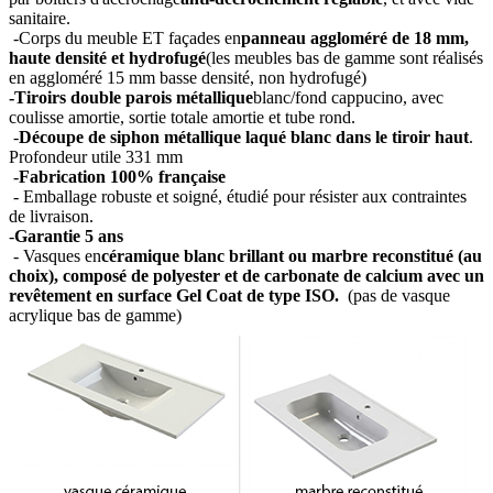
sanitaire.
-Corps du meuble ET façades en
panneau aggloméré de 18 mm,
haute densité et hydrofugé
(les meubles bas de gamme sont réalisés
en aggloméré 15 mm basse densité, non hydrofugé)
-Tiroirs double parois métallique
blanc/fond cappucino, avec
coulisse amortie, sortie totale amortie et tube rond.
-
Découpe de siphon métallique laqué blanc dans le tiroir haut
.
Profondeur utile 331 mm
-
Fabrication 100% française
- Emballage robuste et soigné, étudié pour résister aux contraintes
de livraison.
-
Garantie 5 ans
- Vasques en
céramique blanc brillant ou marbre reconstitué (au
choix), composé de polyester et de carbonate de calcium avec un
revêtement en surface Gel Coat de type ISO.
(pas de vasque
acrylique bas de gamme)