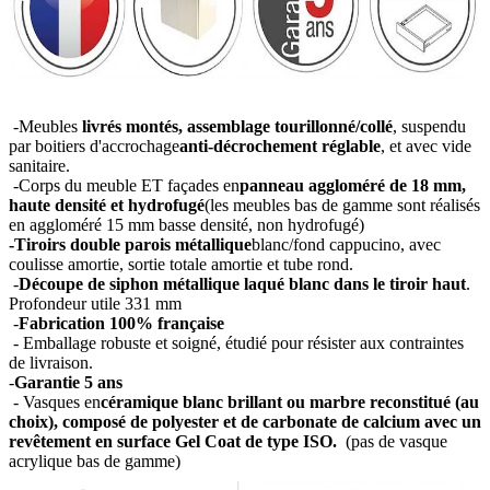
-Meubles
livrés montés, assemblage tourillonné/collé
, suspendu
par boitiers d'accrochage
anti-décrochement réglable
, et avec vide
sanitaire.
-Corps du meuble ET façades en
panneau aggloméré de 18 mm,
haute densité et hydrofugé
(les meubles bas de gamme sont réalisés
en aggloméré 15 mm basse densité, non hydrofugé)
-Tiroirs double parois métallique
blanc/fond cappucino, avec
coulisse amortie, sortie totale amortie et tube rond.
-
Découpe de siphon métallique laqué blanc dans le tiroir haut
.
Profondeur utile 331 mm
-
Fabrication 100% française
- Emballage robuste et soigné, étudié pour résister aux contraintes
de livraison.
-
Garantie 5 ans
- Vasques en
céramique blanc brillant ou marbre reconstitué (au
choix), composé de polyester et de carbonate de calcium avec un
revêtement en surface Gel Coat de type ISO.
(pas de vasque
acrylique bas de gamme)