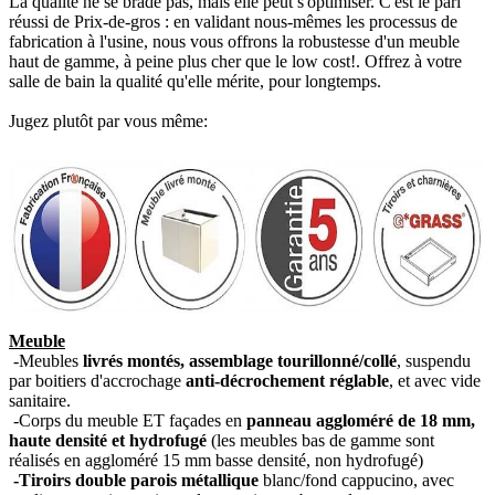
La qualité ne se brade pas, mais elle peut s'optimiser. C'est le pari
réussi de Prix-de-gros : en validant nous-mêmes les processus de
fabrication à l'usine, nous vous offrons la robustesse d'un meuble
haut de gamme, à peine plus cher que le low cost!. Offrez à votre
salle de bain la qualité qu'elle mérite, pour longtemps.
Jugez plutôt par vous même:
Meuble
-Meubles
livrés montés, assemblage tourillonné/collé
, suspendu
par boitiers d'accrochage
anti-décrochement réglable
, et avec vide
sanitaire.
-Corps du meuble ET façades en
panneau aggloméré de 18 mm,
haute densité et hydrofugé
(les meubles bas de gamme sont
réalisés en aggloméré 15 mm basse densité, non hydrofugé)
-Tiroirs double parois métallique
blanc/fond cappucino, avec