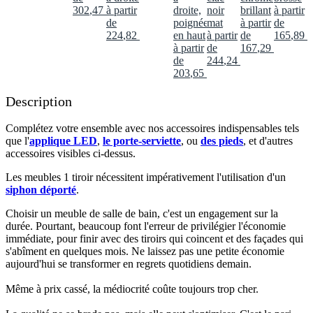
302
,
47
€
à partir
droite,
noir
brillant
à partir
de
poignée
mat
à partir
de
224
,
82
€
en haut
à partir
de
165
,
89
€
à partir
de
167
,
29
€
de
244
,
24
€
203
,
65
€
Description
Complétez votre ensemble avec nos accessoires indispensables tels
que l'
applique LED
,
le porte-serviette
, ou
des pieds
, et d'autres
accessoires visibles ci-dessus.​
Les meubles 1 tiroir nécessitent impérativement l'utilisation d'un
siphon déporté
.​
Choisir un meuble de salle de bain, c'est un engagement sur la
durée. Pourtant, beaucoup font l'erreur de privilégier l'économie
immédiate, pour finir avec des tiroirs qui coincent et des façades qui
s'abîment en quelques mois. Ne laissez pas une petite économie
aujourd'hui se transformer en regrets quotidiens demain.
Même à prix cassé, la médiocrité coûte toujours trop cher.