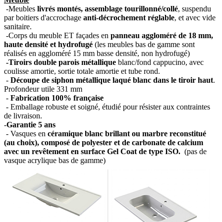
-Meubles
livrés montés, assemblage tourillonné/collé
, suspendu
par boitiers d'accrochage
anti-décrochement réglable
, et avec vide
sanitaire.
-Corps du meuble ET façades en
panneau aggloméré de 18 mm,
haute densité et hydrofugé
(les meubles bas de gamme sont
réalisés en aggloméré 15 mm basse densité, non hydrofugé)
-Tiroirs double parois métallique
blanc/fond cappucino, avec
coulisse amortie, sortie totale amortie et tube rond.
-
Découpe de siphon métallique laqué blanc dans le tiroir haut
.
Profondeur utile 331 mm
-
Fabrication 100% française
- Emballage robuste et soigné, étudié pour résister aux contraintes
de livraison.
-
Garantie 5 ans
- Vasques en
céramique blanc brillant ou marbre reconstitué
(au choix), composé de polyester et de carbonate de calcium
avec un revêtement en surface Gel Coat de type ISO.
(pas de
vasque acrylique bas de gamme)