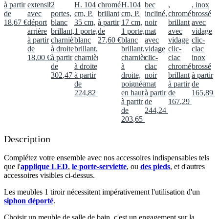
à partir
extensible
2
H. 104
chromé
H.104
bec
,
, inox
de
avec
portes,
cm, P.
brillant
cm, P.
incliné,
chromé
brossé
18
,
67
€
déport
blanc
35 cm,
à partir
17 cm,
noir
brillant
avec
arrière
brillant,
1 porte,
de
1 porte,
mat
avec
vidage
à partir
charnières
blanc
27
,
60
€
blanc
avec
vidage
clic-
de
à droite
brillant,
brillant,
vidage
clic-
clac
18
,
00
€
à partir
charnières
charnières
clic-
clac
inox
de
à droite
à
clac
chromé
brossé
302
,
47
€
à partir
droite,
noir
brillant
à partir
de
poignée
mat
à partir
de
224
,
82
€
en haut
à partir
de
165
,
89
€
à partir
de
167
,
29
€
de
244
,
24
€
203
,
65
€
Description
Complétez votre ensemble avec nos accessoires indispensables tels
que l'
applique LED
,
le porte-serviette
, ou
des pieds
, et d'autres
accessoires visibles ci-dessus.​
Les meubles 1 tiroir nécessitent impérativement l'utilisation d'un
siphon déporté
.​
Choisir un meuble de salle de bain, c'est un engagement sur la